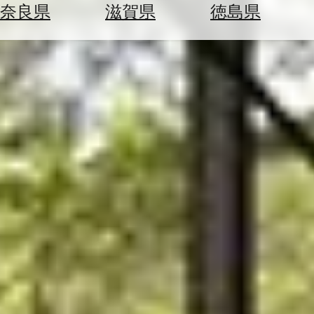
空
ぶ
奈良県
滋賀県
徳島県
券
を
ホ
探
テ
す
ル
を
為
探
替
す
を
調
べ
天
る
気
を
見
る