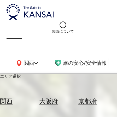
関西について
関西広域MAP
関西
旅の安心/安全情報
エリア選択
エ
リ
関西
大阪府
京都府
ア
を
航
選