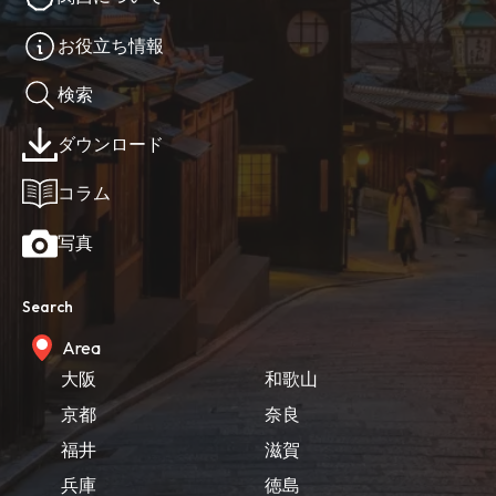
お役立ち情報
検索
ダウンロード
コラム
写真
Search
Area
大阪
和歌山
京都
奈良
福井
滋賀
兵庫
徳島