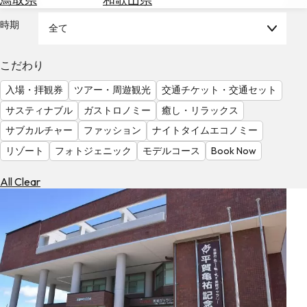
を
為
探
時期
全て
替
す
を
調
こだわり
べ
天
入場・拝観券
ツアー・周遊観光
交通チケット・交通セット
る
気
を
サスティナブル
ガストロノミー
癒し・リラックス
見
サブカルチャー
ファッション
ナイトタイムエコノミー
る
リゾート
フォトジェニック
モデルコース
Book Now
All Clear