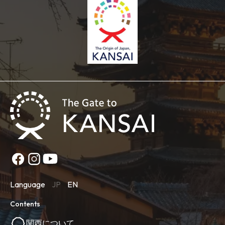
Language
JP
EN
Contents
関西について