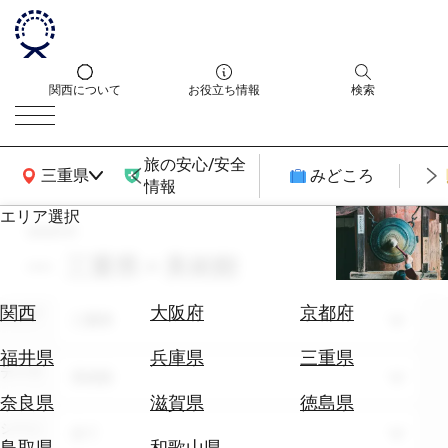
関西について
お役立ち情報
検索
旅の安心/安全
関西広域MAP
三重県
みどころ
情報
エリア選択
search
エ
リ
三重県 × 美術館
ア
を
航
関西
大阪府
京都府
エリア
選
三重県
空
ぶ
券
福井県
兵庫県
三重県
テーマ
を
美術館
ホ
探
奈良県
滋賀県
徳島県
テ
す
シーン
全て
ル
鳥取県
和歌山県