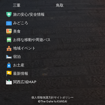
三重
鳥取
旅の安心/安全情報
みどころ
美食
お得な移動や周遊パス
地域イベント
宿泊
お土産
最新情報
関西広域MAP
個人情報保護方針
サイトポリシー
©The Gate to KANSAI