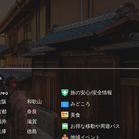
h
旅の安心/安全情報
rea
大阪
和歌山
みどころ
京都
奈良
美食
福井
滋賀
お得な移動や周遊パス
兵庫
徳島
地域イベント