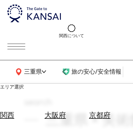
関西について
関西広域MAP
三重県
旅の安心/安全情報
エリア選択
search
エ
リ
三重県 × 美術館
関西
大阪府
京都府
ア
を
航
選