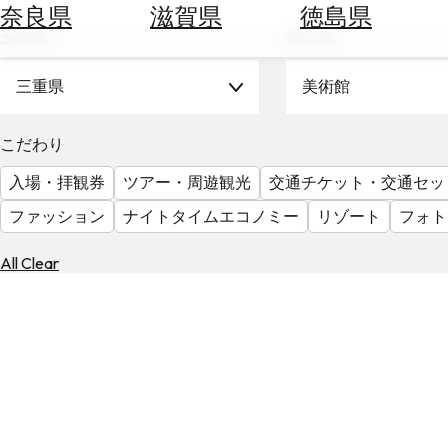
空
ぶ
奈良県
滋賀県
徳島県
券
エリア
テーマ
を
ホ
探
テ
三重県
美術館
す
ル
を
為
こだわり
探
替
す
入場・拝観券
ツアー・周遊観光
交通チケット・交通セッ
を
調
ファッション
ナイトタイムエコノミー
リゾート
フォト
べ
天
る
気
All Clear
を
見
る