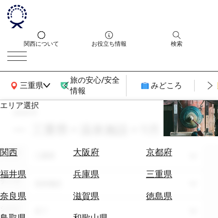
関西について
お役立ち情報
検索
旅の安心/安全
関西広域MAP
三重県
みどころ
情報
エリア選択
search
エ
リ
三重県 × 温泉施設 × 11月
ア
を
航
関西
大阪府
京都府
エリア
選
三重県
空
ぶ
券
福井県
兵庫県
三重県
テーマ
を
温泉施設
ホ
探
奈良県
滋賀県
徳島県
テ
す
シーン
全て
ル
鳥取県
和歌山県