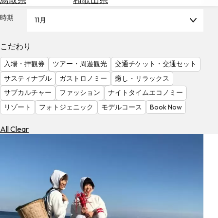
を
為
探
時期
11月
替
す
を
調
こだわり
べ
天
入場・拝観券
ツアー・周遊観光
交通チケット・交通セット
る
気
を
サスティナブル
ガストロノミー
癒し・リラックス
見
サブカルチャー
ファッション
ナイトタイムエコノミー
る
リゾート
フォトジェニック
モデルコース
Book Now
All Clear