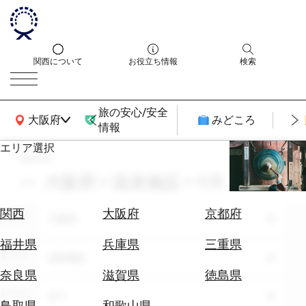
関西について
お役立ち情報
検索
旅の安心/安全
関西広域MAP
大阪府
みどころ
情報
エリア選択
search
エ
リ
大阪府 × 温泉施設 × 11月
ア
を
航
関西
大阪府
京都府
エリア
選
大阪府
空
ぶ
券
福井県
兵庫県
三重県
テーマ
を
温泉施設
ホ
探
奈良県
滋賀県
徳島県
テ
す
シーン
全て
ル
鳥取県
和歌山県