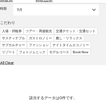
を
為
探
時期
11月
替
す
を
調
こだわり
べ
天
入場・拝観券
ツアー・周遊観光
交通チケット・交通セット
る
気
を
サスティナブル
ガストロノミー
癒し・リラックス
見
サブカルチャー
ファッション
ナイトタイムエコノミー
る
リゾート
フォトジェニック
モデルコース
Book Now
All Clear
該当するデータは0件です。