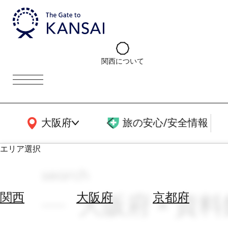
関西について
関西広域MAP
大阪府
旅の安心/安全情報
エリア選択
search
エ
リ
大阪府 × 資料館
関西
大阪府
京都府
ア
を
航
選