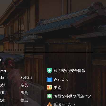
h
旅の安心/安全情報
rea
大阪
和歌山
みどころ
京都
奈良
美食
福井
滋賀
お得な移動や周遊パス
兵庫
徳島
地域イベント