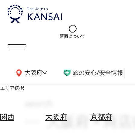
関西について
関西広域MAP
大阪府
旅の安心/安全情報
エリア選択
search
エ
リ
大阪府 × 商店街
関西
大阪府
京都府
ア
を
航
選