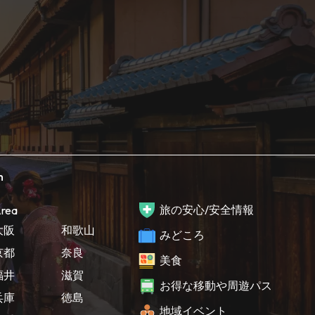
h
旅の安心/安全情報
rea
大阪
和歌山
みどころ
京都
奈良
美食
福井
滋賀
お得な移動や周遊パス
兵庫
徳島
地域イベント