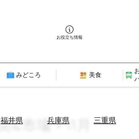
お役立ち情報
みどころ
美食
&市場 × 11月
福井県
兵庫県
三重県