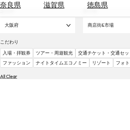
空
ぶ
奈良県
滋賀県
徳島県
券
エリア
テーマ
を
ホ
探
テ
大阪府
商店街&市場
す
ル
を
為
こだわり
探
替
す
入場・拝観券
ツアー・周遊観光
交通チケット・交通セッ
を
調
ファッション
ナイトタイムエコノミー
リゾート
フォト
べ
天
る
気
All Clear
を
見
る