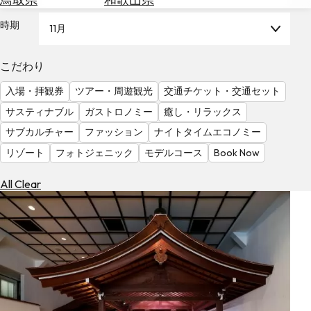
を
為
探
時期
11月
替
す
を
調
こだわり
べ
天
入場・拝観券
ツアー・周遊観光
交通チケット・交通セット
る
気
を
サスティナブル
ガストロノミー
癒し・リラックス
見
サブカルチャー
ファッション
ナイトタイムエコノミー
る
リゾート
フォトジェニック
モデルコース
Book Now
All Clear