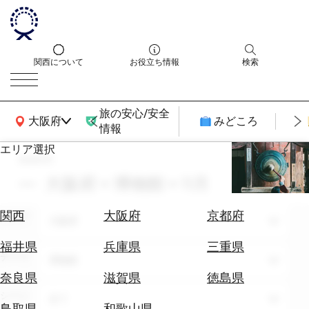
関西について
お役立ち情報
検索
旅の安心/安全
関西広域MAP
大阪府
みどころ
情報
エリア選択
search
エ
リ
大阪府 × 博物館 × 11月
ア
を
航
関西
大阪府
京都府
エリア
選
大阪府
空
ぶ
券
福井県
兵庫県
三重県
テーマ
を
博物館
ホ
探
奈良県
滋賀県
徳島県
テ
す
シーン
全て
ル
鳥取県
和歌山県