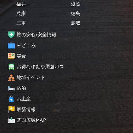
福井
滋賀
兵庫
徳島
三重
鳥取
旅の安心/安全情報
みどころ
美食
お得な移動や周遊パス
地域イベント
宿泊
お土産
最新情報
関西広域MAP