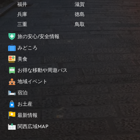
福井
滋賀
兵庫
徳島
三重
鳥取
旅の安心/安全情報
みどころ
美食
お得な移動や周遊パス
地域イベント
宿泊
お土産
最新情報
関西広域MAP