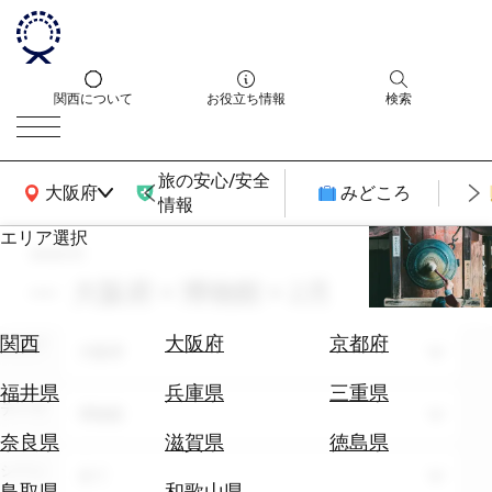
関西について
お役立ち情報
検索
旅の安心/安全
関西広域MAP
大阪府
みどころ
情報
エリア選択
search
エ
リ
大阪府 × 博物館 × 2月
ア
を
航
関西
大阪府
京都府
エリア
選
大阪府
空
ぶ
券
福井県
兵庫県
三重県
テーマ
を
博物館
ホ
探
奈良県
滋賀県
徳島県
テ
す
シーン
全て
ル
鳥取県
和歌山県