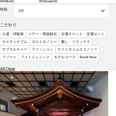
を
為
探
時期
2月
替
す
を
調
こだわり
べ
天
入場・拝観券
ツアー・周遊観光
交通チケット・交通セット
る
気
を
サスティナブル
ガストロノミー
癒し・リラックス
見
サブカルチャー
ファッション
ナイトタイムエコノミー
る
リゾート
フォトジェニック
モデルコース
Book Now
All Clear