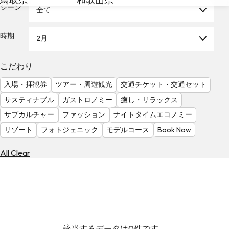
を
シーン
全て
為
探
替
す
を
時期
2月
調
べ
天
こだわり
る
気
を
入場・拝観券
ツアー・周遊観光
交通チケット・交通セット
見
サスティナブル
ガストロノミー
癒し・リラックス
る
サブカルチャー
ファッション
ナイトタイムエコノミー
リゾート
フォトジェニック
モデルコース
Book Now
All Clear
該当するデータは0件です。