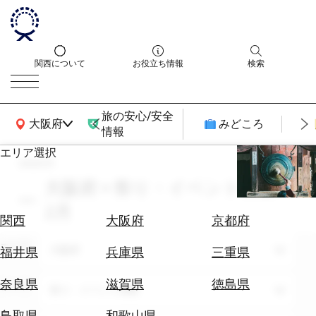
関西について
お役立ち情報
検索
旅の安心/安全
関西広域MAP
大阪府
みどころ
情報
エリア選択
search
エ
リ
大阪府 × 祭り・イベント体験 ×
ア
2月
を
航
関西
大阪府
京都府
選
空
ぶ
エリア
券
大阪府
福井県
兵庫県
三重県
を
ホ
探
奈良県
滋賀県
徳島県
テーマ
祭り・イベント体験
テ
す
ル
鳥取県
和歌山県