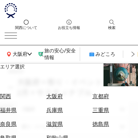
関西について
お役立ち情報
検索
旅の安心/安全
関西広域MAP
大阪府
みどころ
情報
エリア選択
search
エ
リ
大阪府 × 祭り・イベント体験 ×
ア
2月 × サスティナブル
を
航
関西
大阪府
京都府
選
空
ぶ
エリア
券
大阪府
福井県
兵庫県
三重県
を
ホ
探
奈良県
滋賀県
徳島県
テーマ
祭り・イベント体験
テ
す
ル
鳥取県
和歌山県