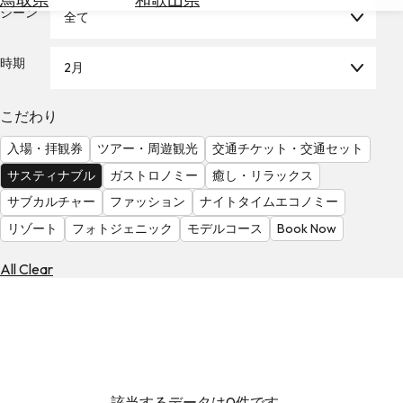
を
シーン
全て
為
探
替
す
を
時期
2月
調
べ
天
こだわり
る
気
を
入場・拝観券
ツアー・周遊観光
交通チケット・交通セット
見
サスティナブル
ガストロノミー
癒し・リラックス
る
サブカルチャー
ファッション
ナイトタイムエコノミー
リゾート
フォトジェニック
モデルコース
Book Now
All Clear
該当するデータは0件です。