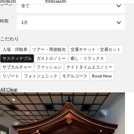
を
シーン
全て
為
探
替
す
を
時期
2月
調
べ
天
こだわり
る
気
を
入場・拝観券
ツアー・周遊観光
交通チケット・交通セット
見
サスティナブル
ガストロノミー
癒し・リラックス
る
サブカルチャー
ファッション
ナイトタイムエコノミー
リゾート
フォトジェニック
モデルコース
Book Now
All Clear