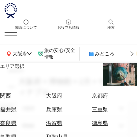
関西について
お役立ち情報
検索
旅の安心/安全
関西広域MAP
大阪府
みどころ
情報
エリア選択
search
エ
リ
大阪府 × 博物館 × 2月 × サステ
ア
ィナブル
を
航
関西
大阪府
京都府
選
空
ぶ
エリア
券
大阪府
福井県
兵庫県
三重県
を
ホ
探
奈良県
滋賀県
徳島県
テーマ
博物館
テ
す
ル
鳥取県
和歌山県