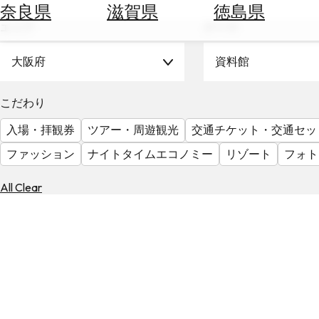
空
ぶ
奈良県
滋賀県
徳島県
券
エリア
テーマ
を
ホ
探
テ
大阪府
資料館
す
ル
を
為
こだわり
探
替
す
入場・拝観券
ツアー・周遊観光
交通チケット・交通セッ
を
調
ファッション
ナイトタイムエコノミー
リゾート
フォト
べ
天
る
気
All Clear
を
見
る