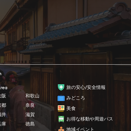
h
旅の安心/安全情報
rea
大阪
和歌山
みどころ
京都
奈良
美食
福井
滋賀
お得な移動や周遊パス
兵庫
徳島
地域イベント