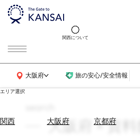
関西について
関西広域MAP
大阪府
旅の安心/安全情報
エリア選択
search
エ
リ
大阪府 × 資料
関西
大阪府
京都府
ア
を
航
選