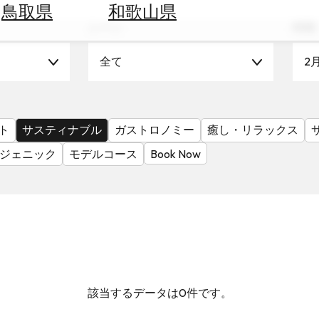
鳥取県
和歌山県
シーン
時期
全て
2
ト
サスティナブル
ガストロノミー
癒し・リラックス
ジェニック
モデルコース
Book Now
該当するデータは0件です。