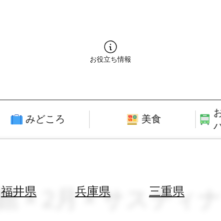
お役立ち情報
みどころ
美食
館 × 2月 × サスティ
福井県
兵庫県
三重県