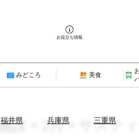
お役立ち情報
みどころ
美食
施設 × 2月 × サス
福井県
兵庫県
三重県