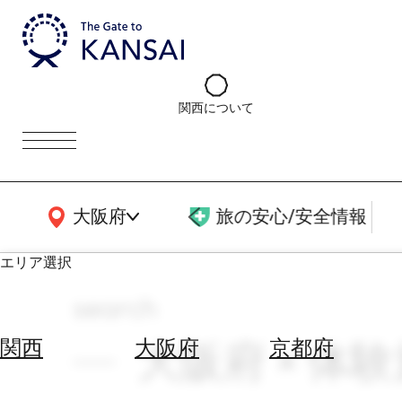
関西について
関西広域MAP
大阪府
旅の安心/安全情報
エリア選択
search
エ
リ
大阪府 × 体験
関西
大阪府
京都府
ア
を
航
選