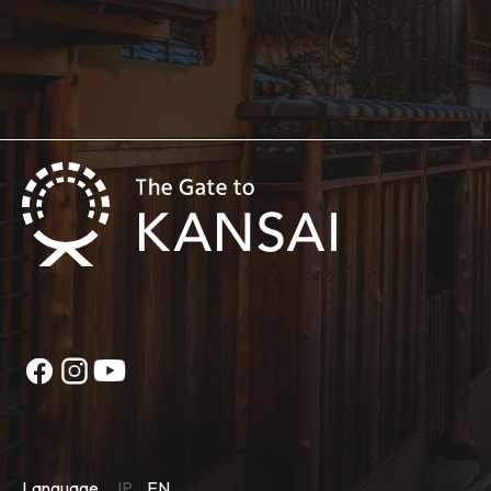
Language
JP
EN