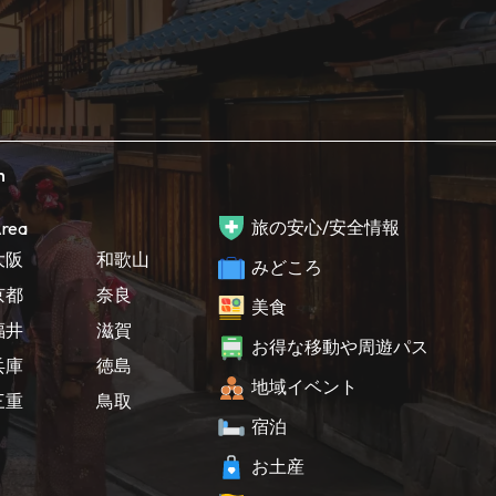
h
旅の安心/安全情報
rea
大阪
和歌山
みどころ
京都
奈良
美食
福井
滋賀
お得な移動や周遊パス
兵庫
徳島
地域イベント
三重
鳥取
宿泊
お土産