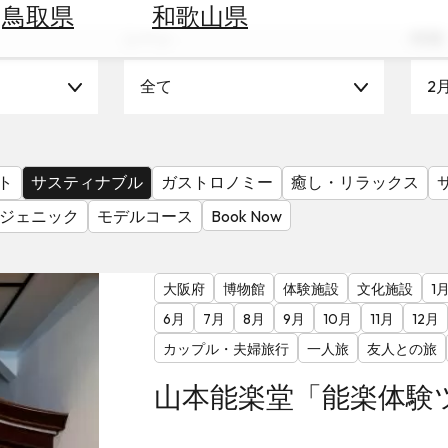
鳥取県
和歌山県
シーン
時期
全て
2
ト
サスティナブル
ガストロノミー
癒し・リラックス
ジェニック
モデルコース
Book Now
大阪府
博物館
体験施設
文化施設
1
6月
7月
8月
9月
10月
11月
12月
カップル・夫婦旅行
一人旅
友人との旅
山本能楽堂「能楽体験