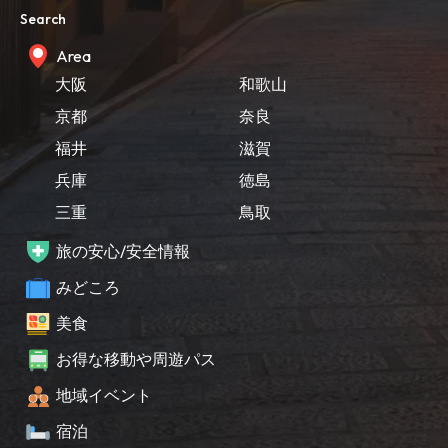
Search
Area
大阪
和歌山
京都
奈良
福井
滋賀
兵庫
徳島
三重
鳥取
旅の安心/安全情報
みどころ
美食
お得な移動や周遊パス
地域イベント
宿泊