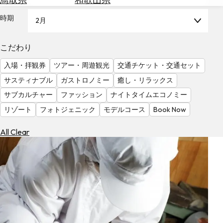
を
為
探
時期
2月
替
す
を
調
こだわり
べ
天
入場・拝観券
ツアー・周遊観光
交通チケット・交通セット
る
気
を
サスティナブル
ガストロノミー
癒し・リラックス
見
サブカルチャー
ファッション
ナイトタイムエコノミー
る
リゾート
フォトジェニック
モデルコース
Book Now
All Clear