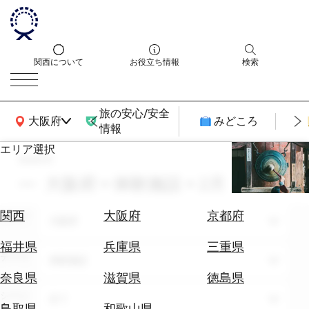
関西について
お役立ち情報
検索
旅の安心/安全
関西広域MAP
大阪府
みどころ
情報
エリア選択
search
エ
リ
大阪府 × 体験施設 × 2月
ア
を
航
関西
大阪府
京都府
エリア
選
大阪府
空
ぶ
券
福井県
兵庫県
三重県
テーマ
を
体験施設
ホ
探
奈良県
滋賀県
徳島県
テ
す
シーン
全て
ル
鳥取県
和歌山県