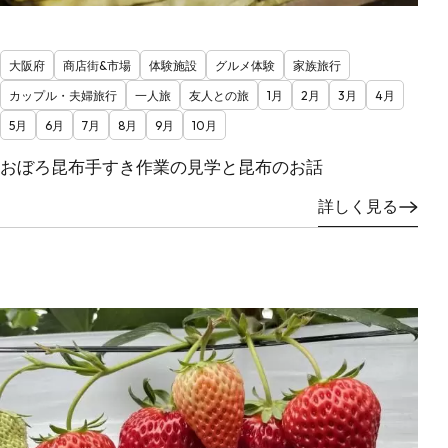
大阪府
商店街&市場
体験施設
グルメ体験
家族旅行
カップル・夫婦旅行
一人旅
友人との旅
1月
2月
3月
4月
5月
6月
7月
8月
9月
10月
おぼろ昆布手すき作業の見学と昆布のお話
詳しく見る