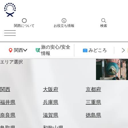
関西について
お役立ち情報
検索
旅の安心/安全
関西広域MAP
関西
みどころ
情報
エリア選択
エ
リ
ア
を
航
関西
大阪府
京都府
選
空
ぶ
券
福井県
兵庫県
三重県
を
ホ
探
奈良県
滋賀県
徳島県
テ
す
ル
鳥取県
和歌山県