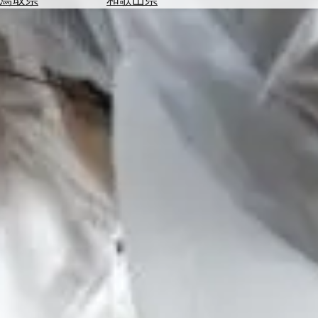
を
為
探
替
す
を
調
べ
天
る
気
を
見
る