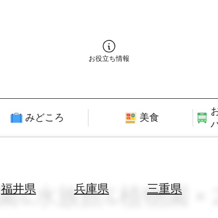
お役立ち情報
みどころ
美食
園&水族館&植物園 × 
福井県
兵庫県
三重県