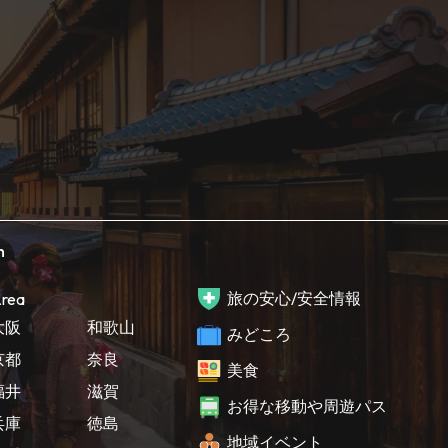
h
旅の安心/安全情報
rea
大阪
和歌山
みどころ
京都
奈良
美食
福井
滋賀
お得な移動や周遊パス
兵庫
徳島
地域イベント