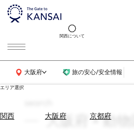
関西について
関西広域MAP
大阪府
旅の安心/安全情報
エリア選択
search
エ
リ
大阪府 × 動物
関西
大阪府
京都府
ア
を
航
選