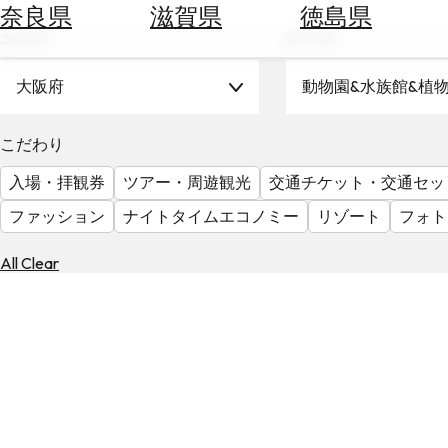
空
ぶ
奈良県
滋賀県
徳島県
券
エリア
テーマ
を
ホ
探
テ
大阪府
動物園&水族館&植
す
ル
を
為
こだわり
探
替
す
入場・拝観券
ツアー・周遊観光
交通チケット・交通セッ
を
調
ファッション
ナイトタイムエコノミー
リゾート
フォト
べ
天
る
気
All Clear
を
見
る