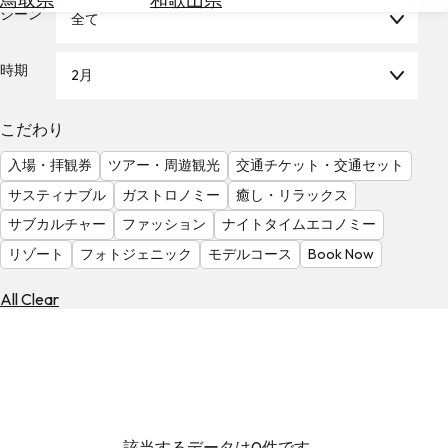
を
シーン
全て
為
探
替
す
を
時期
2月
調
べ
天
こだわり
る
気
を
入場・拝観券
ツアー・周遊観光
交通チケット・交通セット
見
サスティナブル
ガストロノミー
癒し・リラックス
る
サブカルチャー
ファッション
ナイトタイムエコノミー
リゾート
フォトジェニック
モデルコース
Book Now
All Clear
該当するデータは0件です。