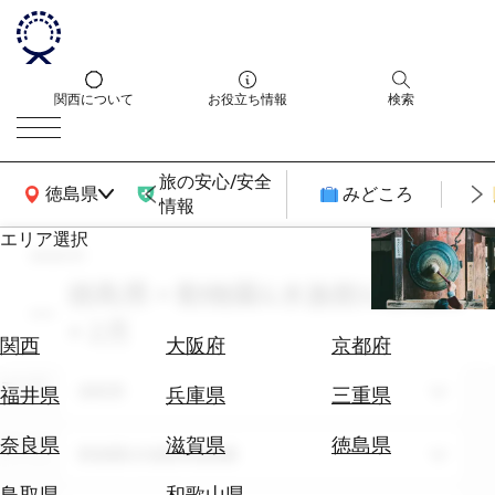
関西について
お役立ち情報
検索
旅の安心/安全
関西広域MAP
徳島県
みどころ
情報
エリア選択
search
エ
リ
徳島県 × 動物園&水族館&植物園
ア
× 2月
を
航
関西
大阪府
京都府
選
空
ぶ
エリア
券
徳島県
福井県
兵庫県
三重県
を
ホ
探
奈良県
滋賀県
徳島県
テーマ
動物園&水族館&植物園
テ
す
ル
鳥取県
和歌山県