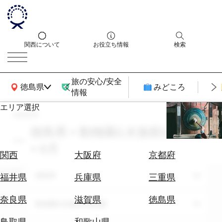
関西について
お役立ち情報
検索
旅の安心/安全
関西広域MAP
徳島県
みどころ
情報
エリア選択
search
エ
リ
徳島県 × 動物園&水族館&植物園
ア
× 8月
を
航
関西
大阪府
京都府
選
空
ぶ
エリア
券
徳島県
福井県
兵庫県
三重県
を
ホ
探
奈良県
滋賀県
徳島県
テーマ
動物園&水族館&植物園
テ
す
ル
鳥取県
和歌山県