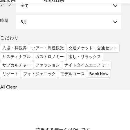
を
シーン
全て
為
探
替
す
を
時期
8月
調
べ
天
こだわり
る
気
を
入場・拝観券
ツアー・周遊観光
交通チケット・交通セット
見
サスティナブル
ガストロノミー
癒し・リラックス
る
サブカルチャー
ファッション
ナイトタイムエコノミー
リゾート
フォトジェニック
モデルコース
Book Now
All Clear
該当するデータは0件です。