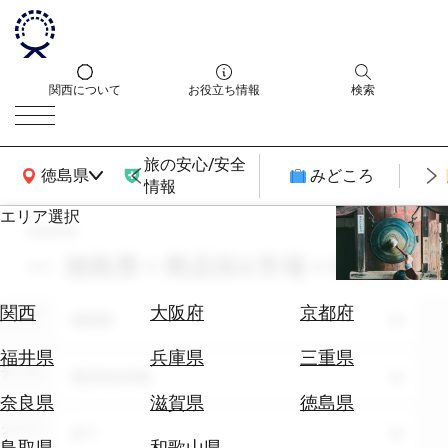
関西について
お役立ち情報
検索
旅の安心/安全
関西広域MAP
徳島県
みどころ
情報
エリア選択
search
エ
リ
徳島県 × 商店街&市場 × 8月
ア
を
航
関西
大阪府
京都府
エリア
選
徳島県
空
ぶ
券
福井県
兵庫県
三重県
テーマ
を
商店街&市場
ホ
探
奈良県
滋賀県
徳島県
テ
す
シーン
全て
ル
鳥取県
和歌山県