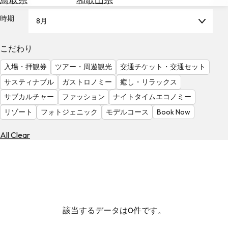
を
為
探
時期
8月
替
す
を
調
こだわり
べ
天
入場・拝観券
ツアー・周遊観光
交通チケット・交通セット
る
気
を
サスティナブル
ガストロノミー
癒し・リラックス
見
サブカルチャー
ファッション
ナイトタイムエコノミー
る
リゾート
フォトジェニック
モデルコース
Book Now
All Clear
該当するデータは0件です。