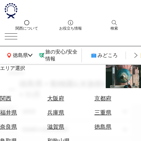
関西について
お役立ち情報
検索
旅の安心/安全
関西広域MAP
徳島県
みどころ
情報
エリア選択
search
エ
リ
徳島県 × 動物園&水族館&植物園
ア
× 10月
を
航
関西
大阪府
京都府
選
空
ぶ
エリア
券
徳島県
福井県
兵庫県
三重県
を
ホ
探
奈良県
滋賀県
徳島県
テーマ
動物園&水族館&植物園
テ
す
ル
鳥取県
和歌山県