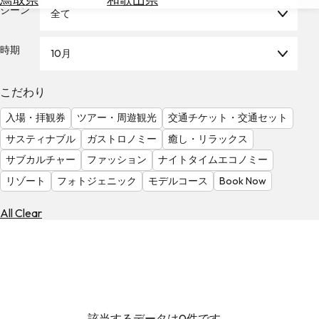
を
シーン
全て
為
探
替
す
を
時期
10月
調
べ
天
こだわり
る
気
を
入場・拝観券
ツアー・周遊観光
交通チケット・交通セット
見
サスティナブル
ガストロノミー
癒し・リラックス
る
サブカルチャー
ファッション
ナイトタイムエコノミー
リゾート
フォトジェニック
モデルコース
Book Now
All Clear
該当するデータは0件です。