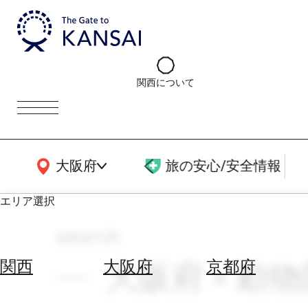
関西について
関西広域MAP
大阪府
旅の安心/安全情報
エリア選択
search
エ
リ
大阪府 × 動物
関西
大阪府
京都府
ア
を
航
選