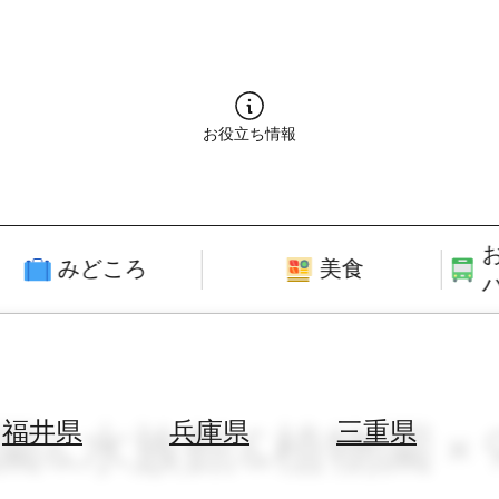
お役立ち情報
みどころ
美食
園&水族館&植物園 × 
福井県
兵庫県
三重県