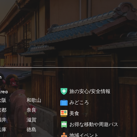
h
旅の安心/安全情報
rea
大阪
和歌山
みどころ
京都
奈良
美食
福井
滋賀
お得な移動や周遊パス
兵庫
徳島
地域イベント