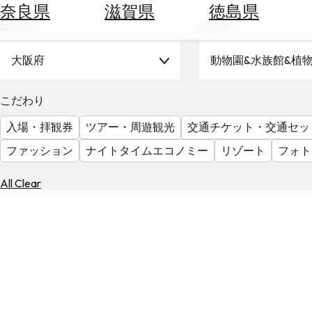
空
ぶ
奈良県
滋賀県
徳島県
券
エリア
テーマ
を
ホ
探
テ
大阪府
動物園&水族館&植
す
ル
を
為
こだわり
探
替
す
入場・拝観券
ツアー・周遊観光
交通チケット・交通セッ
を
調
ファッション
ナイトタイムエコノミー
リゾート
フォト
べ
天
る
気
All Clear
を
見
る