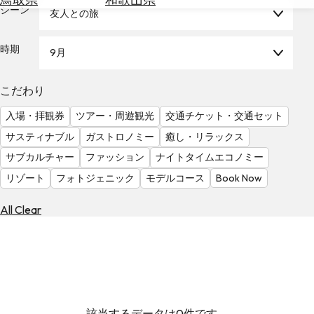
を
シーン
友人との旅
為
探
替
す
を
時期
9月
調
べ
天
こだわり
る
気
を
入場・拝観券
ツアー・周遊観光
交通チケット・交通セット
見
サスティナブル
ガストロノミー
癒し・リラックス
る
サブカルチャー
ファッション
ナイトタイムエコノミー
リゾート
フォトジェニック
モデルコース
Book Now
All Clear
該当するデータは0件です。