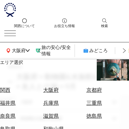
関西について
お役立ち情報
検索
旅の安心/安全
関西広域MAP
大阪府
みどころ
情報
エリア選択
search
エ
リ
大阪府 × 動物園&水族館&植物園
ア
× 友人との旅 × 9月
を
航
関西
大阪府
京都府
選
空
ぶ
エリア
券
大阪府
福井県
兵庫県
三重県
を
ホ
探
奈良県
滋賀県
徳島県
テーマ
動物園&水族館&植物園
テ
す
ル
鳥取県
和歌山県