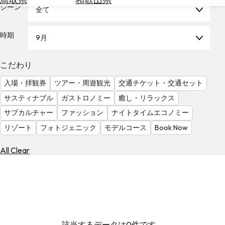
を
シーン
全て
為
探
替
す
を
時期
9月
調
べ
天
こだわり
る
気
を
入場・拝観券
ツアー・周遊観光
交通チケット・交通セット
見
サスティナブル
ガストロノミー
癒し・リラックス
る
サブカルチャー
ファッション
ナイトタイムエコノミー
リゾート
フォトジェニック
モデルコース
Book Now
All Clear
該当するデータは0件です。