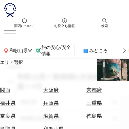
関西について
お役立ち情報
検索
旅の安心/安全
関西広域MAP
和歌山県
みどころ
情報
エリア選択
search
エ
リ
和歌山県 × 動物園&水族館&植物
ア
園 × 9月
を
航
関西
大阪府
京都府
選
空
ぶ
エリア
券
和歌山県
福井県
兵庫県
三重県
を
ホ
探
奈良県
滋賀県
徳島県
テーマ
動物園&水族館&植物園
テ
す
ル
鳥取県
和歌山県