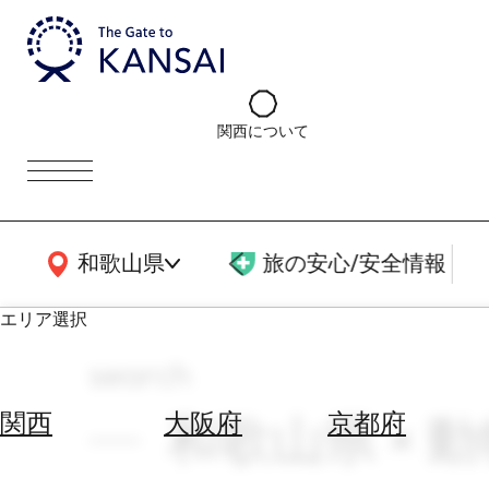
関西について
関西広域MAP
和歌山県
旅の安心/安全情報
エリア選択
search
エ
リ
和歌山県 × 
関西
大阪府
京都府
ア
を
航
選