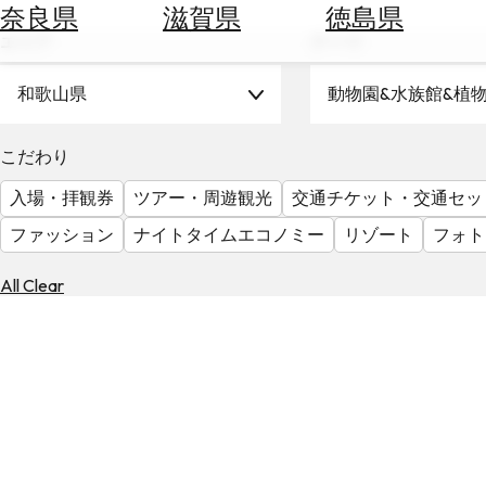
空
ぶ
奈良県
滋賀県
徳島県
券
エリア
テーマ
を
ホ
探
テ
和歌山県
動物園&水族館&植
す
ル
を
為
こだわり
探
替
す
入場・拝観券
ツアー・周遊観光
交通チケット・交通セッ
を
調
ファッション
ナイトタイムエコノミー
リゾート
フォト
べ
天
る
気
All Clear
を
見
る