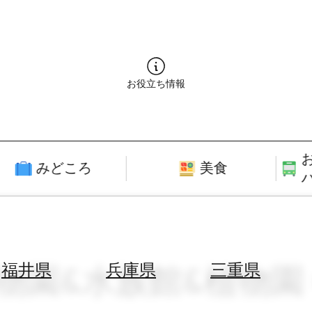
お役立ち情報
みどころ
美食
動物園&水族館&植物園 ×
福井県
兵庫県
三重県