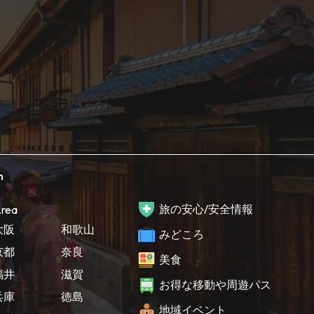
h
旅の安心/安全情報
rea
大阪
和歌山
みどころ
京都
奈良
美食
福井
滋賀
お得な移動や周遊パス
兵庫
徳島
地域イベント