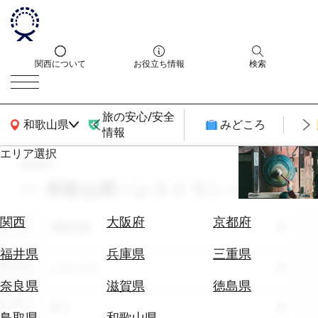
関西について
お役立ち情報
検索
旅の安心/安全
関西広域MAP
和歌山県
みどころ
情報
エリア選択
search
エ
リ
和歌山県 × レストラン × 6月
ア
を
航
関西
大阪府
京都府
エリア
選
和歌山県
空
ぶ
券
福井県
兵庫県
三重県
テーマ
を
レストラン
ホ
探
奈良県
滋賀県
徳島県
テ
す
シーン
全て
ル
鳥取県
和歌山県