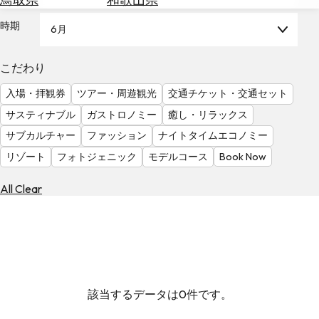
を
為
探
時期
6月
替
す
を
調
こだわり
べ
天
入場・拝観券
ツアー・周遊観光
交通チケット・交通セット
る
気
を
サスティナブル
ガストロノミー
癒し・リラックス
見
サブカルチャー
ファッション
ナイトタイムエコノミー
る
リゾート
フォトジェニック
モデルコース
Book Now
All Clear
該当するデータは0件です。