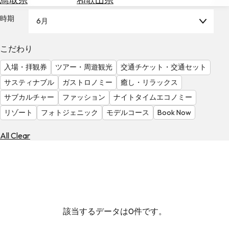
を
為
探
時期
6月
替
す
を
調
こだわり
べ
天
入場・拝観券
ツアー・周遊観光
交通チケット・交通セット
る
気
を
サスティナブル
ガストロノミー
癒し・リラックス
見
サブカルチャー
ファッション
ナイトタイムエコノミー
る
リゾート
フォトジェニック
モデルコース
Book Now
All Clear
該当するデータは0件です。