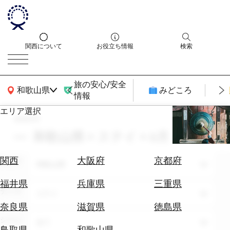
関西について
お役立ち情報
検索
旅の安心/安全
関西広域MAP
和歌山県
みどころ
情報
エリア選択
search
エ
リ
和歌山県 × ステイ × 6月
ア
を
航
関西
大阪府
京都府
エリア
選
和歌山県
空
ぶ
券
福井県
兵庫県
三重県
テーマ
を
ステイ
ホ
探
奈良県
滋賀県
徳島県
テ
す
シーン
全て
ル
鳥取県
和歌山県