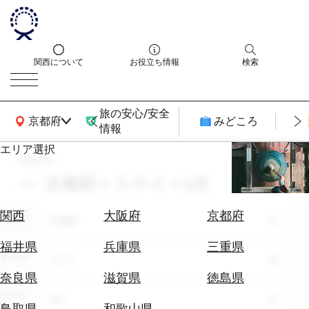
関西について
お役立ち情報
検索
旅の安心/安全
関西広域MAP
京都府
みどころ
情報
エリア選択
search
エ
リ
京都府 × ステイ × 6月
ア
を
航
関西
大阪府
京都府
エリア
選
京都府
空
ぶ
券
福井県
兵庫県
三重県
テーマ
を
ステイ
ホ
探
奈良県
滋賀県
徳島県
テ
す
シーン
全て
ル
鳥取県
和歌山県