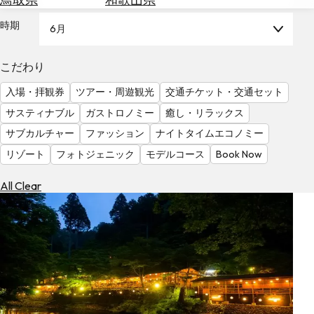
を
為
探
時期
6月
替
す
を
調
こだわり
べ
天
入場・拝観券
ツアー・周遊観光
交通チケット・交通セット
る
気
を
サスティナブル
ガストロノミー
癒し・リラックス
見
サブカルチャー
ファッション
ナイトタイムエコノミー
る
リゾート
フォトジェニック
モデルコース
Book Now
All Clear