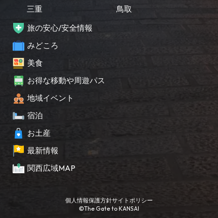
三重
鳥取
旅の安心/安全情報
みどころ
美食
お得な移動や周遊パス
地域イベント
宿泊
お土産
最新情報
関西広域MAP
個人情報保護方針
サイトポリシー
©The Gate to KANSAI