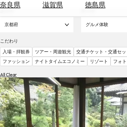
空
ぶ
奈良県
滋賀県
徳島県
券
エリア
テーマ
を
ホ
探
テ
京都府
グルメ体験
す
ル
を
為
こだわり
探
替
す
入場・拝観券
ツアー・周遊観光
交通チケット・交通セッ
を
調
ファッション
ナイトタイムエコノミー
リゾート
フォト
べ
天
る
気
All Clear
を
見
る