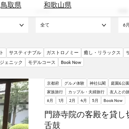
鳥取県
和歌山県
シーン
時期
全て
6
ト
サスティナブル
ガストロノミー
癒し・リラックス
ジェニック
モデルコース
Book Now
京都府
グルメ体験
神社仏閣
庭園&公
家族旅行
カップル・夫婦旅行
友人との
6月
1月
2月
4月
5月
Book Now
門跡寺院の客殿を貸し
舌鼓