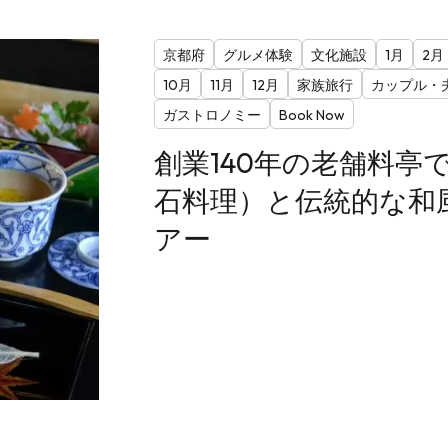
京都府
グルメ体験
文化施設
1月
2月
10月
11月
12月
家族旅行
カップル・
ガストロノミー
Book Now
創業140年の老舗料亭
石料理）と伝統的な和
アー