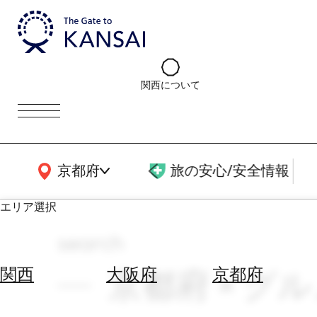
関西について
関西広域MAP
京都府
旅の安心/安全情報
エリア選択
search
エ
リ
京都府 × グル
関西
大阪府
京都府
ア
を
航
選