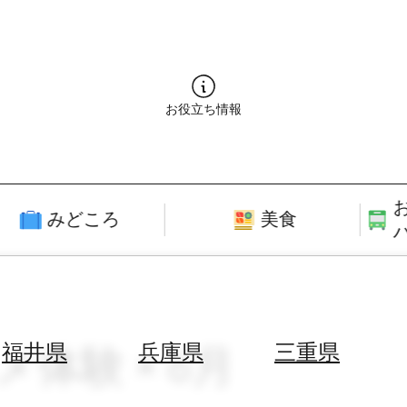
お役立ち情報
みどころ
美食
メ体験 × 6月
福井県
兵庫県
三重県