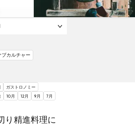
月
サブカルチャー
園
ガストロノミー
旅
10月
12月
9月
7月
切り精進料理に