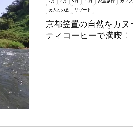
7月
8月
9月
10月
家族旅行
カップ
友人との旅
リゾート
京都笠置の自然をカヌ
ティコーヒーで満喫！