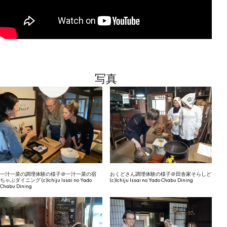
写真
一汁一菜の調理体験の様子＠一汁一菜の宿
おくどさん調理体験の様子＠田舎家そらしど
ちゃぶダイニング (c)Ichiju Issai no Yado
(c)Ichiju Issai no Yado Chabu Dining
Chabu Dining