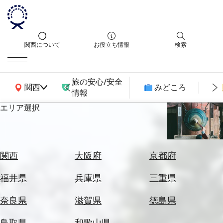
関西について
お役立ち情報
検索
旅の安心/安全
関西広域MAP
関西
みどころ
情報
エリア選択
エ
リ
ア
を
航
関西
大阪府
京都府
選
空
ぶ
券
福井県
兵庫県
三重県
を
ホ
探
奈良県
滋賀県
徳島県
テ
す
ル
鳥取県
和歌山県