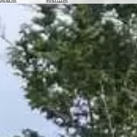
を
為
探
替
す
を
調
べ
天
る
気
を
見
る