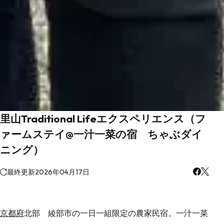
里山Traditional Lifeエクスペリエンス（フ
ァームステイ@一汁一菜の宿 ちゃぶダイ
ニング）
最終更新
2026年04月17日
京都府
北部 綾部市の一日一組限定の農家民宿。一汁一菜