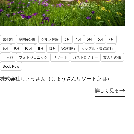
京都府
庭園&公園
グルメ体験
3月
4月
5月
6月
7月
8月
9月
10月
11月
12月
家族旅行
カップル・夫婦旅行
一人旅
フォトジェニック
リゾート
ガストロノミー
友人との旅
Book Now
株式会社しょうざん（しょうざんリゾート京都）
詳しく見る