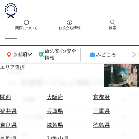
関西について
お役立ち情報
検索
旅の安心/安全
関西広域MAP
京都府
みどころ
情報
エリア選択
search
エ
リ
京都府 × グルメ体験 × 9月
ア
を
航
関西
大阪府
京都府
エリア
選
京都府
空
ぶ
券
福井県
兵庫県
三重県
テーマ
を
グルメ体験
ホ
探
奈良県
滋賀県
徳島県
テ
す
シーン
全て
ル
鳥取県
和歌山県