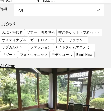
を
為
探
時期
9月
替
す
を
調
こだわり
べ
天
入場・拝観券
ツアー・周遊観光
交通チケット・交通セット
る
気
を
サスティナブル
ガストロノミー
癒し・リラックス
見
サブカルチャー
ファッション
ナイトタイムエコノミー
る
リゾート
フォトジェニック
モデルコース
Book Now
All Clear