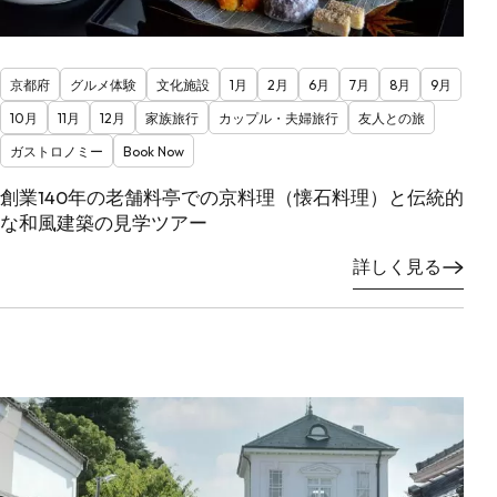
京都府
グルメ体験
文化施設
1月
2月
6月
7月
8月
9月
10月
11月
12月
家族旅行
カップル・夫婦旅行
友人との旅
ガストロノミー
Book Now
創業140年の老舗料亭での京料理（懐石料理）と伝統的
な和風建築の見学ツアー
詳しく見る