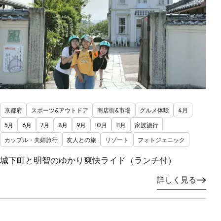
京都府
スポーツ&アウトドア
商店街&市場
グルメ体験
4月
5月
6月
7月
8月
9月
10月
11月
家族旅行
カップル・夫婦旅行
友人との旅
リゾート
フォトジェニック
城下町と明智のゆかり爽快ライド（ランチ付）
詳しく見る