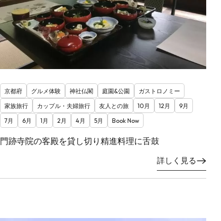
京都府
グルメ体験
神社仏閣
庭園&公園
ガストロノミー
家族旅行
カップル・夫婦旅行
友人との旅
10月
12月
9月
7月
6月
1月
2月
4月
5月
Book Now
門跡寺院の客殿を貸し切り精進料理に舌鼓
詳しく見る