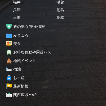
福井
滋賀
兵庫
徳島
三重
鳥取
旅の安心/安全情報
みどころ
美食
お得な移動や周遊パス
地域イベント
宿泊
お土産
最新情報
関西広域MAP