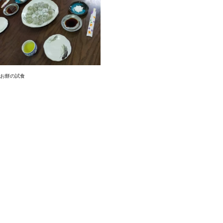
お餅の試食
基本情報
最小催行人員
2人
最大定員
4人
参加制限
なし
集合場所・引換場所
JR綾部駅
京都府綾部市井倉新町瓜田