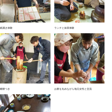
紙漉き体験
ランチと抹茶体験
楮餅つき
お餅を丸めながら地元女性と交流