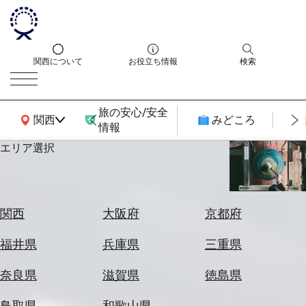
関西について
お役立ち情報
検索
旅の安心/安全
関西広域MAP
関西
みどころ
情報
エリア選択
エ
リ
ア
を
航
関西
大阪府
京都府
選
空
ぶ
券
福井県
兵庫県
三重県
を
ホ
探
奈良県
滋賀県
徳島県
テ
す
ル
鳥取県
和歌山県