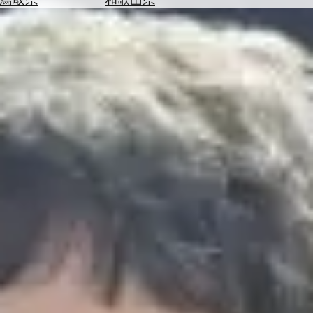
を
為
探
替
す
を
調
べ
天
る
気
を
見
る