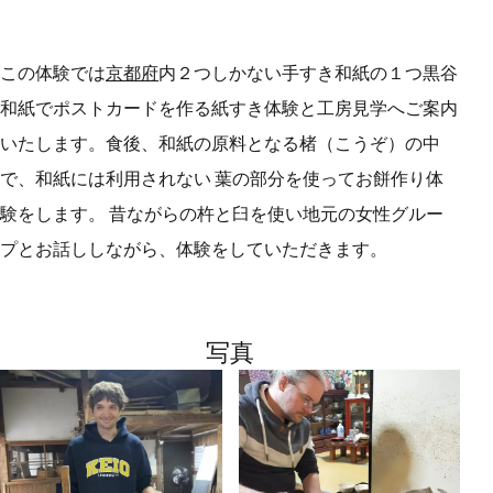
この体験では
京都府
内２つしかない手すき和紙の１つ黒谷
和紙でポストカードを作る紙すき体験と工房見学へご案内
いたします。食後、和紙の原料となる楮（こうぞ）の中
で、和紙には利用されない 葉の部分を使ってお餅作り体
験をします。 昔ながらの杵と臼を使い地元の女性グルー
プとお話ししながら、体験をしていただきます。
写真