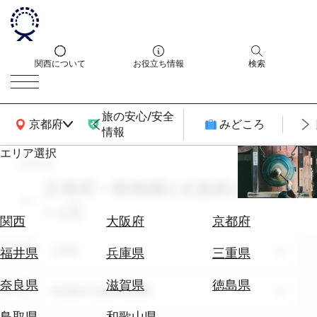
関西について
お役立ち情報
検索
旅の安心/安全
関西広域MAP
京都府
みどころ
情報
エリア選択
search
エ
リ
京都府 × 動物園&水族館&植物園
ア
× 6月
を
航
関西
大阪府
京都府
選
空
ぶ
エリア
券
京都府
福井県
兵庫県
三重県
を
ホ
探
奈良県
滋賀県
徳島県
テーマ
動物園&水族館&植物園
テ
す
ル
鳥取県
和歌山県