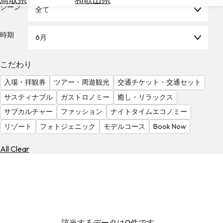
を
シーン
全て
為
探
替
す
を
時期
6月
調
べ
天
こだわり
る
気
を
入場・拝観券
ツアー・周遊観光
交通チケット・交通セット
見
サスティナブル
ガストロノミー
癒し・リラックス
る
サブカルチャー
ファッション
ナイトタイムエコノミー
リゾート
フォトジェニック
モデルコース
Book Now
All Clear
該当するデータは0件です。