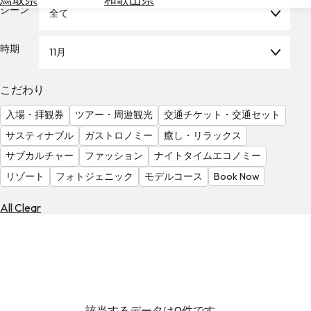
を
シーン
全て
為
探
替
す
を
時期
11月
調
べ
天
こだわり
る
気
を
入場・拝観券
ツアー・周遊観光
交通チケット・交通セット
見
サスティナブル
ガストロノミー
癒し・リラックス
る
サブカルチャー
ファッション
ナイトタイムエコノミー
リゾート
フォトジェニック
モデルコース
Book Now
All Clear
該当するデータは0件です。