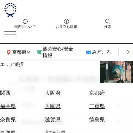
関西について
お役立ち情報
検索
旅の安心/安全
関西広域MAP
京都府
みどころ
情報
エリア選択
search
エ
リ
京都府 × 動物園&水族館&植物園
ア
× 11月
を
航
関西
大阪府
京都府
選
空
ぶ
エリア
券
京都府
福井県
兵庫県
三重県
を
ホ
探
奈良県
滋賀県
徳島県
テーマ
動物園&水族館&植物園
テ
す
ル
鳥取県
和歌山県