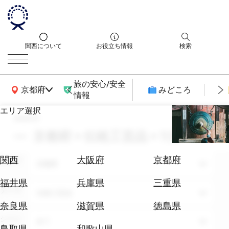
関西について
お役立ち情報
検索
旅の安心/安全
関西広域MAP
京都府
みどころ
情報
エリア選択
search
エ
リ
京都府 × 伝統工芸品 × 11月
ア
を
航
関西
大阪府
京都府
エリア
選
京都府
空
ぶ
券
福井県
兵庫県
三重県
テーマ
を
伝統工芸品
ホ
探
奈良県
滋賀県
徳島県
テ
す
シーン
全て
ル
鳥取県
和歌山県