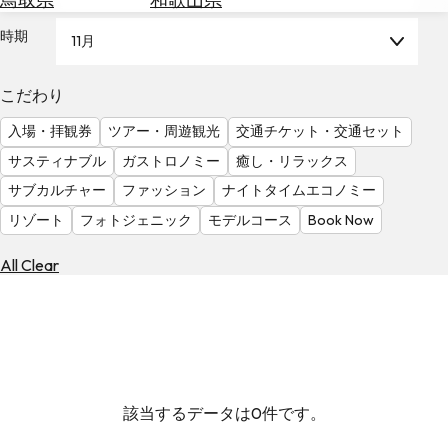
を
為
探
時期
11月
替
す
を
調
こだわり
べ
天
入場・拝観券
ツアー・周遊観光
交通チケット・交通セット
る
気
を
サスティナブル
ガストロノミー
癒し・リラックス
見
サブカルチャー
ファッション
ナイトタイムエコノミー
る
リゾート
フォトジェニック
モデルコース
Book Now
All Clear
該当するデータは0件です。