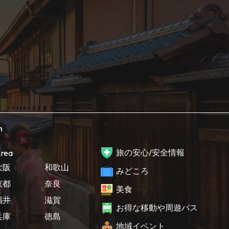
h
旅の安心/安全情報
rea
大阪
和歌山
みどころ
京都
奈良
美食
福井
滋賀
お得な移動や周遊パス
兵庫
徳島
地域イベント