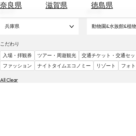
空
ぶ
奈良県
滋賀県
徳島県
券
エリア
テーマ
を
ホ
探
テ
兵庫県
動物園&水族館&植
す
ル
を
為
こだわり
探
替
す
入場・拝観券
ツアー・周遊観光
交通チケット・交通セッ
を
調
ファッション
ナイトタイムエコノミー
リゾート
フォト
べ
天
る
気
All Clear
を
見
る