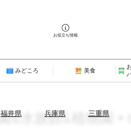
お役立ち情報
みどころ
美食
園&水族館&植物園 × 
福井県
兵庫県
三重県