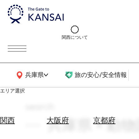
関西について
関西広域MAP
兵庫県
旅の安心/安全情報
エリア選択
search
エ
リ
兵庫県 × 動物
関西
大阪府
京都府
ア
を
航
選