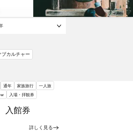
年
サブカルチャー
通年
家族旅行
一人旅
ow
入場・拝観券
 入館券
詳しく見る