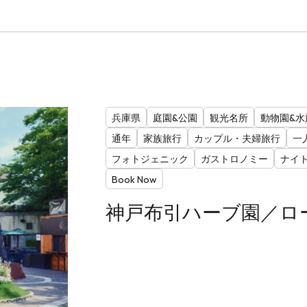
兵庫県
庭園&公園
観光名所
動物園&水
通年
家族旅行
カップル・夫婦旅行
一
フォトジェニック
ガストロノミー
ナイ
Book Now
神戸布引ハーブ園／ロ