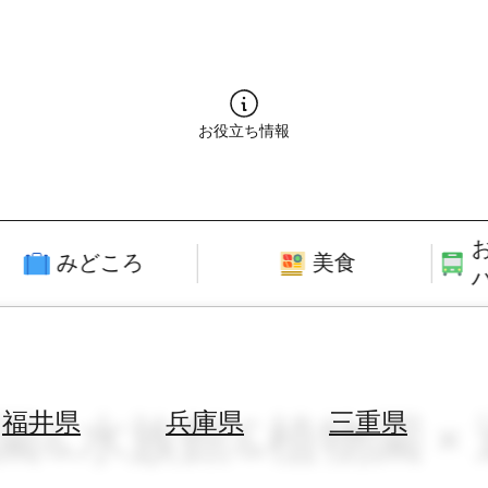
お役立ち情報
みどころ
美食
物園&水族館&植物園 ×
福井県
兵庫県
三重県