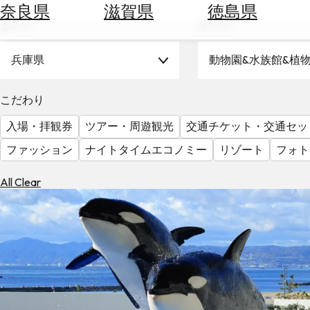
空
ぶ
奈良県
滋賀県
徳島県
券
エリア
テーマ
を
ホ
探
テ
兵庫県
動物園&水族館&植
す
ル
を
為
こだわり
探
替
す
入場・拝観券
ツアー・周遊観光
交通チケット・交通セッ
を
調
ファッション
ナイトタイムエコノミー
リゾート
フォト
べ
天
る
気
All Clear
を
見
る