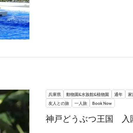
兵庫県
動物園&水族館&植物園
通年
家
友人との旅
一人旅
Book Now
神戸どうぶつ王国 入