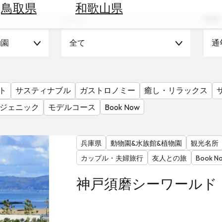
鳥取県
和歌山県
シーン
時期
物園
全て
通
ト
サスティナブル
ガストロノミー
癒し・リラックス
ジェニック
モデルコース
Book Now
兵庫県
動物園&水族館&植物園
観光名所
カップル・夫婦旅行
友人との旅
Book N
神戸須磨シーワールド