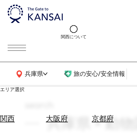
関西について
関西広域MAP
兵庫県
旅の安心/安全情報
エリア選択
search
エ
リ
兵庫県 × 動
関西
大阪府
京都府
ア
を
航
選