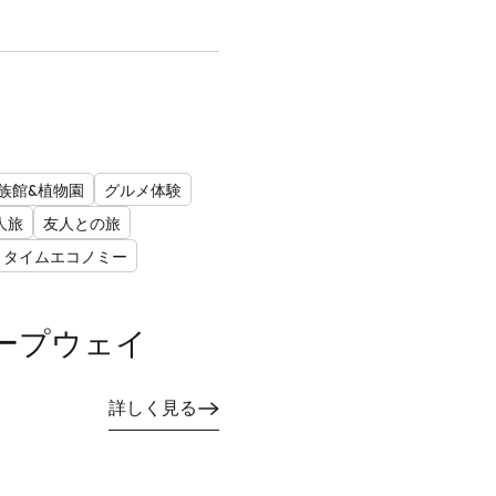
族館&植物園
グルメ体験
人旅
友人との旅
トタイムエコノミー
ープウェイ
詳しく見る