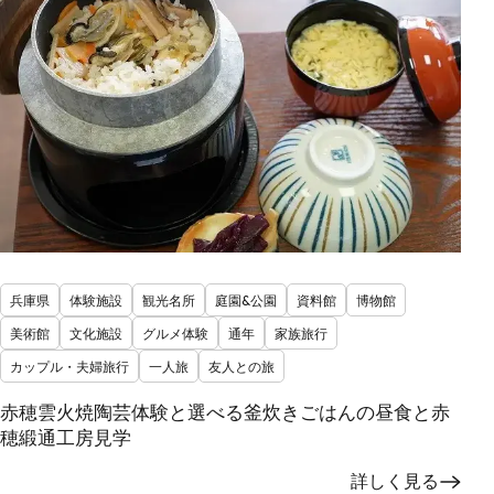
兵庫県
体験施設
観光名所
庭園&公園
資料館
博物館
美術館
文化施設
グルメ体験
通年
家族旅行
カップル・夫婦旅行
一人旅
友人との旅
赤穂雲火焼陶芸体験と選べる釜炊きごはんの昼食と赤
穂緞通工房見学
詳しく見る