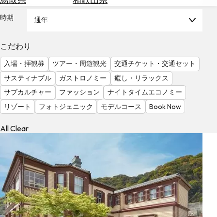
を
為
探
時期
通年
替
す
を
調
こだわり
べ
天
入場・拝観券
ツアー・周遊観光
交通チケット・交通セット
る
気
を
サスティナブル
ガストロノミー
癒し・リラックス
見
サブカルチャー
ファッション
ナイトタイムエコノミー
る
リゾート
フォトジェニック
モデルコース
Book Now
All Clear