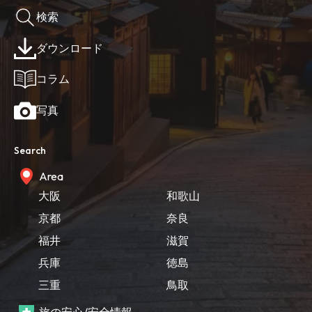
検索
ダウンロード
コラム
写真
Search
Area
大阪
和歌山
京都
奈良
福井
滋賀
兵庫
徳島
三重
鳥取