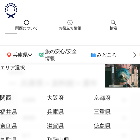
関西について
お役立ち情報
検索
旅の安心/安全
関西広域MAP
兵庫県
みどころ
情報
エリア選択
search
エ
リ
兵庫県 × 資料館 × 通年
ア
を
航
関西
大阪府
京都府
エリア
選
兵庫県
空
ぶ
券
福井県
兵庫県
三重県
テーマ
を
資料館
ホ
探
奈良県
滋賀県
徳島県
テ
す
シーン
全て
ル
鳥取県
和歌山県