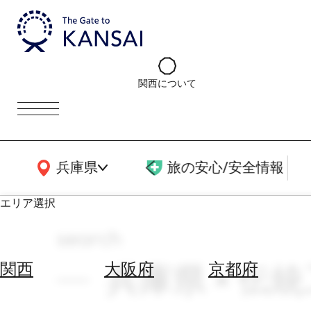
関西について
関西広域MAP
兵庫県
旅の安心/安全情報
エリア選択
search
エ
リ
兵庫県 × 伝統
関西
大阪府
京都府
ア
を
航
選