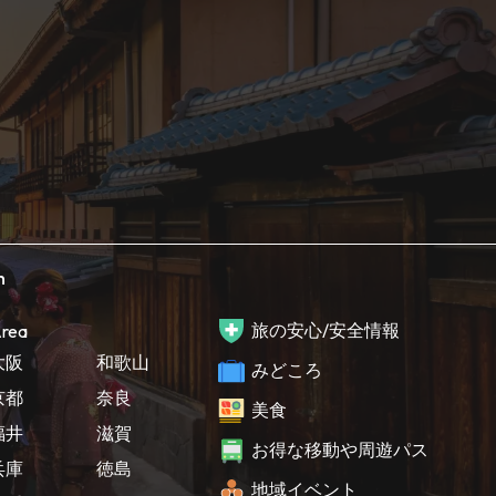
h
旅の安心/安全情報
rea
大阪
和歌山
みどころ
京都
奈良
美食
福井
滋賀
お得な移動や周遊パス
兵庫
徳島
地域イベント