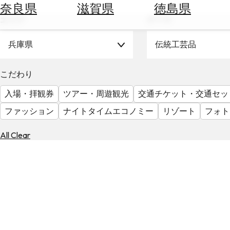
空
ぶ
奈良県
滋賀県
徳島県
券
エリア
テーマ
を
ホ
探
テ
兵庫県
伝統工芸品
す
ル
を
為
こだわり
探
替
す
入場・拝観券
ツアー・周遊観光
交通チケット・交通セッ
を
調
ファッション
ナイトタイムエコノミー
リゾート
フォト
べ
天
る
気
All Clear
を
見
る