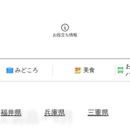
お役立ち情報
みどころ
美食
工芸品 × 6月
福井県
兵庫県
三重県