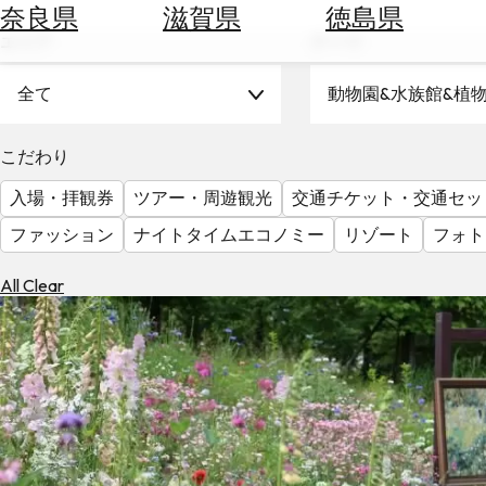
空
ぶ
奈良県
滋賀県
徳島県
券
エリア
テーマ
を
ホ
探
テ
全て
動物園&水族館&植
す
ル
を
為
こだわり
探
替
す
入場・拝観券
ツアー・周遊観光
交通チケット・交通セッ
を
調
ファッション
ナイトタイムエコノミー
リゾート
フォト
べ
天
る
気
All Clear
を
見
る