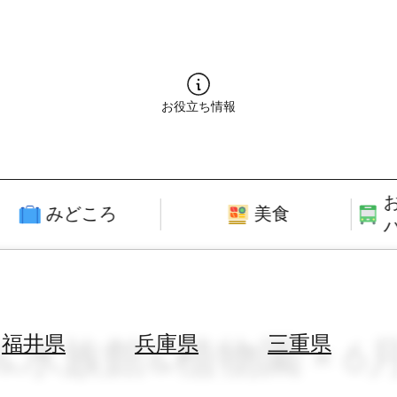
お役立ち情報
みどころ
美食
&水族館&植物園 × 6
福井県
兵庫県
三重県