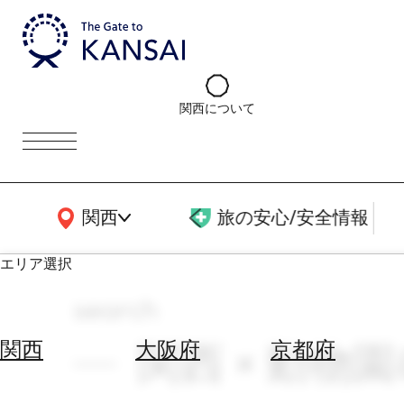
関西について
関西広域MAP
関西
旅の安心/安全情報
エリア選択
search
エ
リ
関西 × 動物園
関西
大阪府
京都府
ア
を
航
選