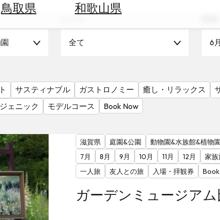
鳥取県
和歌山県
シーン
時期
物園
全て
6
ト
サスティナブル
ガストロノミー
癒し・リラックス
ジェニック
モデルコース
Book Now
滋賀県
庭園&公園
動物園&水族館&植物
7月
8月
9月
10月
11月
12月
家族
一人旅
友人との旅
入場・拝観券
Book
ガーデンミュージアム