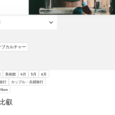
月
サブカルチャー
園
美術館
4月
5月
6月
旅行
カップル・夫婦旅行
 Now
比叡