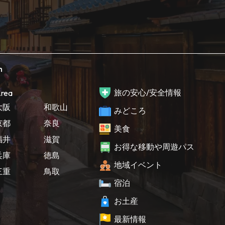
h
旅の安心/安全情報
rea
大阪
和歌山
みどころ
京都
奈良
美食
福井
滋賀
お得な移動や周遊パス
兵庫
徳島
地域イベント
三重
鳥取
宿泊
お土産
最新情報