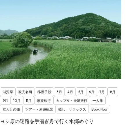
滋賀県
観光名所
移動手段
3月
4月
5月
6月
7月
8月
9月
10月
11月
家族旅行
カップル・夫婦旅行
一人旅
友人との旅
ツアー・周遊観光
癒し・リラックス
Book Now
ヨシ原の迷路を手漕ぎ舟で行く水郷めぐり