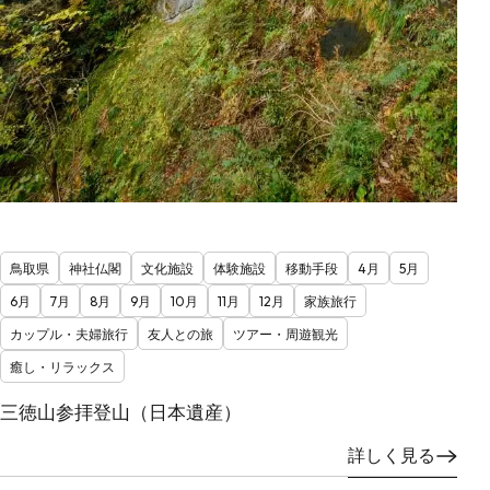
鳥取県
神社仏閣
文化施設
体験施設
移動手段
4月
5月
6月
7月
8月
9月
10月
11月
12月
家族旅行
カップル・夫婦旅行
友人との旅
ツアー・周遊観光
癒し・リラックス
三徳山参拝登山（日本遺産）
詳しく見る