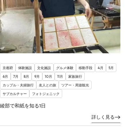
京都府
体験施設
文化施設
グルメ体験
移動手段
4月
5月
6月
7月
8月
9月
10月
11月
家族旅行
カップル・夫婦旅行
友人との旅
ツアー・周遊観光
サブカルチャー
フォトジェニック
綾部で和紙を知る1日
詳しく見る