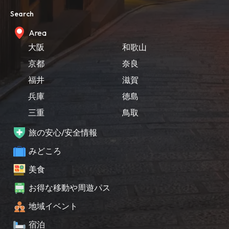
Search
Area
大阪
和歌山
京都
奈良
福井
滋賀
兵庫
徳島
三重
鳥取
旅の安心/安全情報
みどころ
美食
お得な移動や周遊パス
地域イベント
宿泊