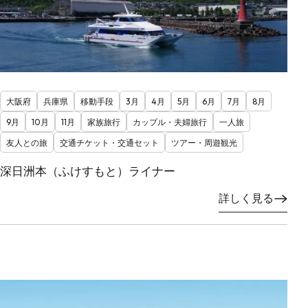
大阪府
兵庫県
移動手段
3月
4月
5月
6月
7月
8月
9月
10月
11月
家族旅行
カップル・夫婦旅行
一人旅
友人との旅
交通チケット・交通セット
ツアー・周遊観光
深日洲本（ふけすもと）ライナー
詳しく見る