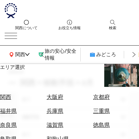
関西について
お役立ち情報
検索
旅の安心/安全
関西広域MAP
関西
みどころ
情報
エリア選択
search
エ
リ
関西 × 移動手段 × 6月
ア
を
航
関西
大阪府
京都府
エリア
選
全て
空
ぶ
券
福井県
兵庫県
三重県
テーマ
を
移動手段
ホ
探
奈良県
滋賀県
徳島県
テ
す
シーン
全て
ル
鳥取県
和歌山県