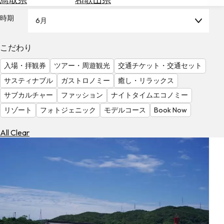
を
為
探
時期
6月
替
す
を
調
こだわり
べ
天
入場・拝観券
ツアー・周遊観光
交通チケット・交通セット
る
気
を
サスティナブル
ガストロノミー
癒し・リラックス
見
サブカルチャー
ファッション
ナイトタイムエコノミー
る
リゾート
フォトジェニック
モデルコース
Book Now
All Clear