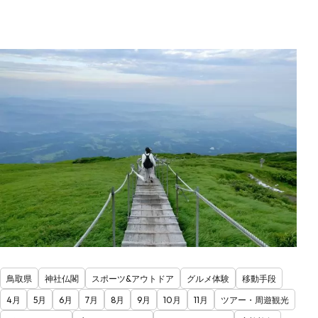
鳥取県
神社仏閣
スポーツ&アウトドア
グルメ体験
移動手段
4月
5月
6月
7月
8月
9月
10月
11月
ツアー・周遊観光