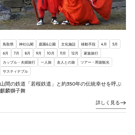
鳥取県
神社仏閣
庭園&公園
文化施設
移動手段
4月
5月
6月
7月
8月
9月
10月
11月
12月
家族旅行
カップル・夫婦旅行
一人旅
友人との旅
ツアー・周遊観光
サスティナブル
山間の鉄道「若桜鉄道」と約350年の伝統幸せを呼ぶ
麒麟獅子舞
詳しく見る