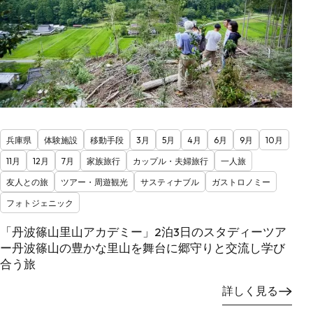
兵庫県
体験施設
移動手段
3月
5月
4月
6月
9月
10月
11月
12月
7月
家族旅行
カップル・夫婦旅行
一人旅
友人との旅
ツアー・周遊観光
サスティナブル
ガストロノミー
フォトジェニック
「丹波篠山里山アカデミー」2泊3日のスタディーツア
ー丹波篠山の豊かな里山を舞台に郷守りと交流し学び
合う旅
詳しく見る