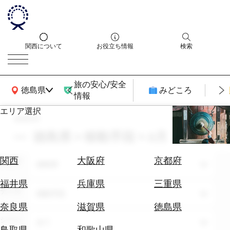
関西について
お役立ち情報
検索
旅の安心/安全
関西広域MAP
徳島県
みどころ
情報
エリア選択
search
エ
リ
徳島県 × 移動手段 × 6月
ア
を
航
関西
大阪府
京都府
エリア
選
徳島県
空
ぶ
券
福井県
兵庫県
三重県
テーマ
を
移動手段
ホ
探
奈良県
滋賀県
徳島県
テ
す
シーン
全て
ル
鳥取県
和歌山県