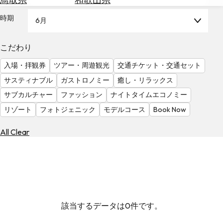
を
為
探
時期
6月
替
す
を
調
こだわり
べ
天
入場・拝観券
ツアー・周遊観光
交通チケット・交通セット
る
気
を
サスティナブル
ガストロノミー
癒し・リラックス
見
サブカルチャー
ファッション
ナイトタイムエコノミー
る
リゾート
フォトジェニック
モデルコース
Book Now
All Clear
該当するデータは0件です。