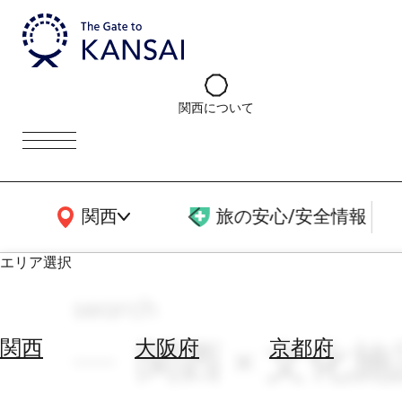
関西について
関西広域MAP
関西
旅の安心/安全情報
エリア選択
search
エ
リ
関西 × 文化施設
関西
大阪府
京都府
ア
を
航
選