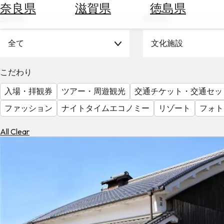
空
ぶ
奈良県
滋賀県
徳島県
券
エリア
テーマ
を
ホ
探
テ
全て
文化施設
す
ル
を
為
こだわり
探
替
す
入場・拝観券
ツアー・周遊観光
交通チケット・交通セッ
を
調
ファッション
ナイトタイムエコノミー
リゾート
フォト
べ
天
る
気
All Clear
を
見
る