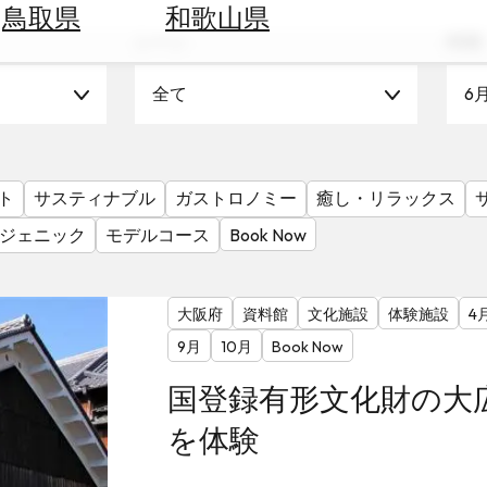
鳥取県
和歌山県
シーン
時期
全て
6
ト
サスティナブル
ガストロノミー
癒し・リラックス
ジェニック
モデルコース
Book Now
大阪府
資料館
文化施設
体験施設
4
9月
10月
Book Now
国登録有形文化財の大
を体験