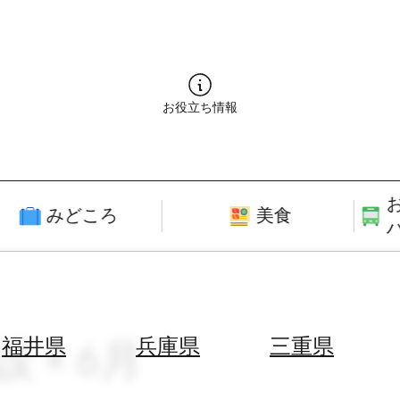
お役立ち情報
みどころ
美食
 × 6月
福井県
兵庫県
三重県