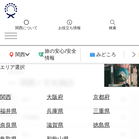
関西について
お役立ち情報
検索
旅の安心/安全
関西広域MAP
関西
みどころ
情報
エリア選択
search
エ
リ
関西 × 文化施設
ア
を
航
関西
大阪府
京都府
エリア
選
全て
空
ぶ
券
福井県
兵庫県
三重県
テーマ
を
文化施設
ホ
探
奈良県
滋賀県
徳島県
テ
す
シーン
全て
ル
鳥取県
和歌山県