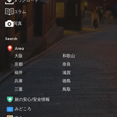
コラム
写真
Search
Area
大阪
和歌山
京都
奈良
福井
滋賀
兵庫
徳島
三重
鳥取
旅の安心/安全情報
みどころ