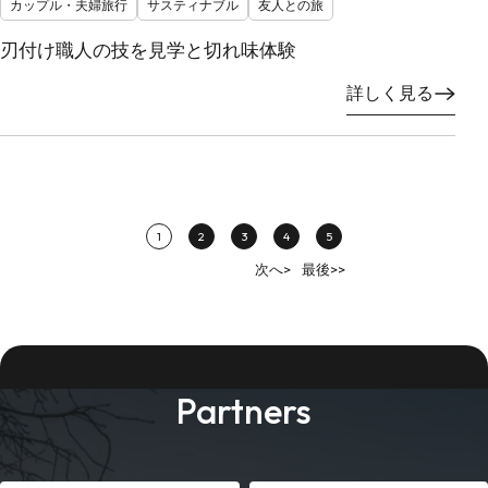
カップル・夫婦旅行
サスティナブル
友人との旅
刃付け職人の技を見学と切れ味体験
詳しく見る
1
2
3
4
5
次へ>
最後>>
Partners