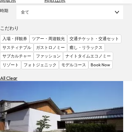
を
為
探
時期
全て
替
す
を
調
こだわり
べ
天
入場・拝観券
ツアー・周遊観光
交通チケット・交通セット
る
気
を
サスティナブル
ガストロノミー
癒し・リラックス
見
サブカルチャー
ファッション
ナイトタイムエコノミー
る
リゾート
フォトジェニック
モデルコース
Book Now
All Clear