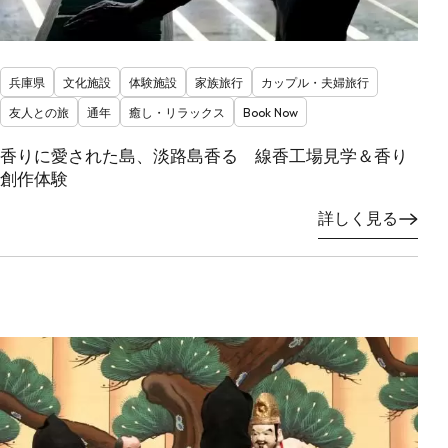
兵庫県
文化施設
体験施設
家族旅行
カップル・夫婦旅行
友人との旅
通年
癒し・リラックス
Book Now
香りに愛された島、淡路島香る 線香工場見学＆香り
創作体験
詳しく見る