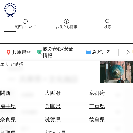
関西について
お役立ち情報
検索
旅の安心/安全
関西広域MAP
兵庫県
みどころ
情報
エリア選択
search
エ
リ
兵庫県 × 文化施設
ア
を
航
関西
大阪府
京都府
エリア
選
兵庫県
空
ぶ
券
福井県
兵庫県
三重県
テーマ
を
文化施設
ホ
探
奈良県
滋賀県
徳島県
テ
す
シーン
全て
ル
鳥取県
和歌山県