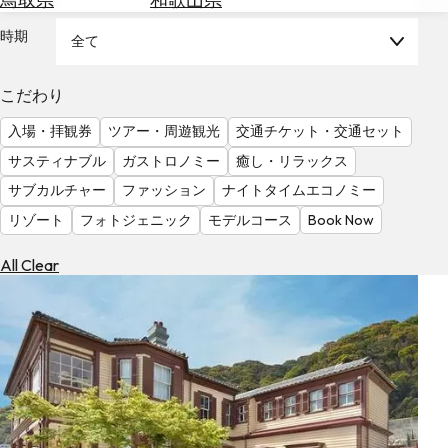
を
為
探
時期
全て
替
す
を
調
こだわり
べ
天
入場・拝観券
ツアー・周遊観光
交通チケット・交通セット
る
気
を
サスティナブル
ガストロノミー
癒し・リラックス
見
サブカルチャー
ファッション
ナイトタイムエコノミー
る
リゾート
フォトジェニック
モデルコース
Book Now
All Clear