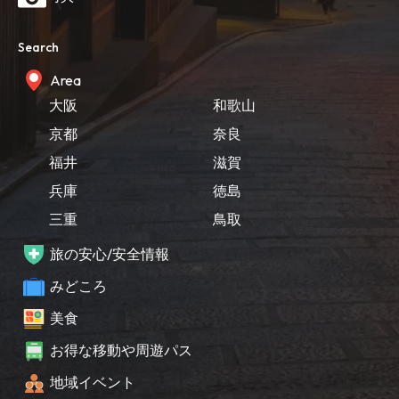
Search
Area
大阪
和歌山
京都
奈良
福井
滋賀
兵庫
徳島
三重
鳥取
旅の安心/安全情報
みどころ
美食
お得な移動や周遊パス
地域イベント