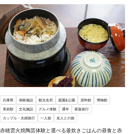
兵庫県
体験施設
観光名所
庭園&公園
資料館
博物館
美術館
文化施設
グルメ体験
通年
家族旅行
カップル・夫婦旅行
一人旅
友人との旅
赤穂雲火焼陶芸体験と選べる釜炊きごはんの昼食と赤