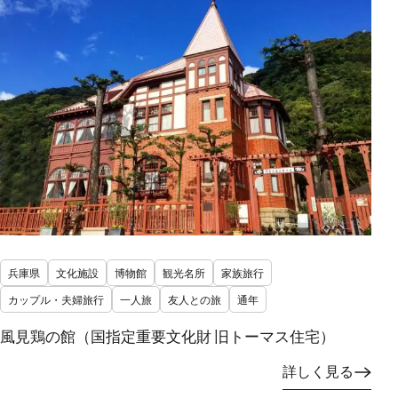
兵庫県
文化施設
博物館
観光名所
家族旅行
カップル・夫婦旅行
一人旅
友人との旅
通年
風見鶏の館（国指定重要文化財 旧トーマス住宅）
詳しく見る