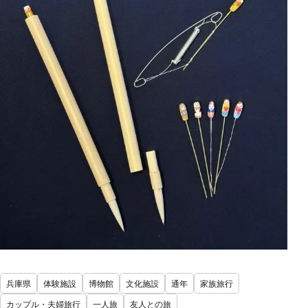
兵庫県
体験施設
博物館
文化施設
通年
家族旅行
カップル・夫婦旅行
一人旅
友人との旅