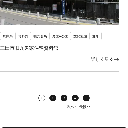
兵庫県
資料館
観光名所
庭園&公園
文化施設
通年
三田市旧九鬼家住宅資料館
詳しく見る
1
2
3
4
5
次へ>
最後>>