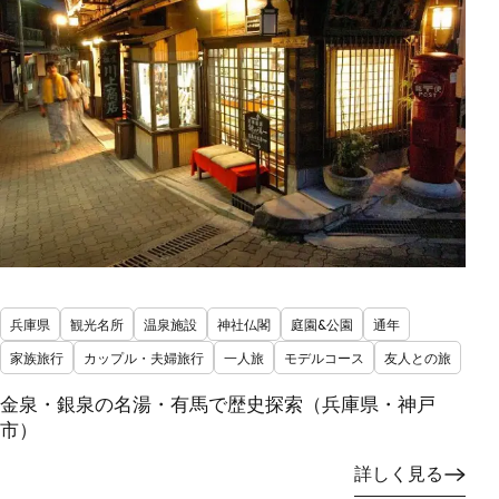
兵庫県
観光名所
温泉施設
神社仏閣
庭園&公園
通年
家族旅行
カップル・夫婦旅行
一人旅
モデルコース
友人との旅
金泉・銀泉の名湯・有馬で歴史探索（兵庫県・神戸
市）
詳しく見る