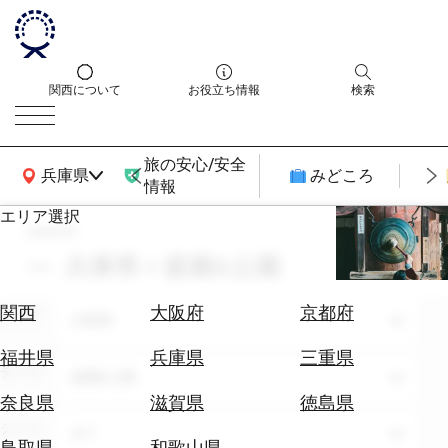
関西について
お役立ち情報
検索
旅の安心/安全
関西広域MAP
兵庫県
みどころ
情報
エリア選択
search
エ
リ
兵庫県 × 庭園&公園
ア
を
航
関西
大阪府
京都府
エリア
選
兵庫県
空
ぶ
券
福井県
兵庫県
三重県
テーマ
を
庭園&公園
ホ
探
奈良県
滋賀県
徳島県
テ
す
シーン
全て
ル
鳥取県
和歌山県