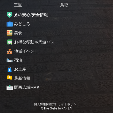
三重
鳥取
旅の安心/安全情報
みどころ
美食
お得な移動や周遊パス
地域イベント
宿泊
お土産
最新情報
関西広域MAP
個人情報保護方針
サイトポリシー
©The Gate to KANSAI