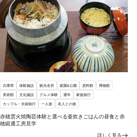
兵庫県
体験施設
観光名所
庭園&公園
資料館
博物館
美術館
文化施設
グルメ体験
通年
家族旅行
カップル・夫婦旅行
一人旅
友人との旅
赤穂雲火焼陶芸体験と選べる釜炊きごはんの昼食と赤
穂緞通工房見学
詳しく見る