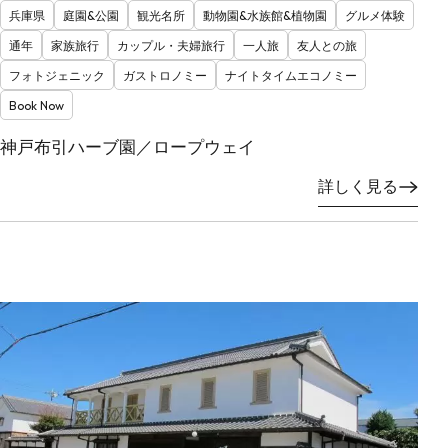
兵庫県
庭園&公園
観光名所
動物園&水族館&植物園
グルメ体験
通年
家族旅行
カップル・夫婦旅行
一人旅
友人との旅
フォトジェニック
ガストロノミー
ナイトタイムエコノミー
Book Now
神戸布引ハーブ園／ロープウェイ
詳しく見る