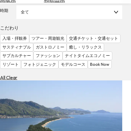
を
為
探
時期
全て
替
す
を
調
こだわり
べ
天
入場・拝観券
ツアー・周遊観光
交通チケット・交通セット
る
気
を
サスティナブル
ガストロノミー
癒し・リラックス
見
サブカルチャー
ファッション
ナイトタイムエコノミー
る
リゾート
フォトジェニック
モデルコース
Book Now
All Clear