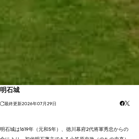
明石城
最終更新
2026年07月29日
明石城は1619年（元和5年）、徳川幕府2代将軍秀忠からの
命により、初代明石藩主である小笠原忠政（のちの忠真）