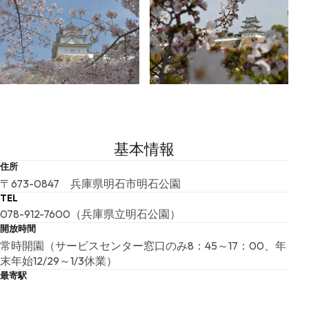
基本情報
住所
〒673-0847 兵庫県明石市明石公園
TEL
078-912-7600（兵庫県立明石公園）
開放時間
常時開園（サービスセンター窓口のみ8：45～17：00、年
末年始12/29～1/3休業）
最寄駅
JR・山陽電鉄「明石駅」北口より徒歩5分
Web