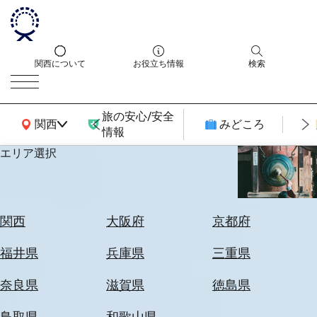
関西について
お役立ち情報
検索
旅の安心/安全
関西広域MAP
関西
みどころ
情報
エリア選択
エ
リ
ア
を
航
関西
大阪府
京都府
選
空
ぶ
券
福井県
兵庫県
三重県
を
ホ
探
奈良県
滋賀県
徳島県
テ
す
ル
鳥取県
和歌山県