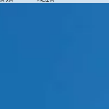
を
為
探
替
す
を
調
べ
天
る
気
を
見
る