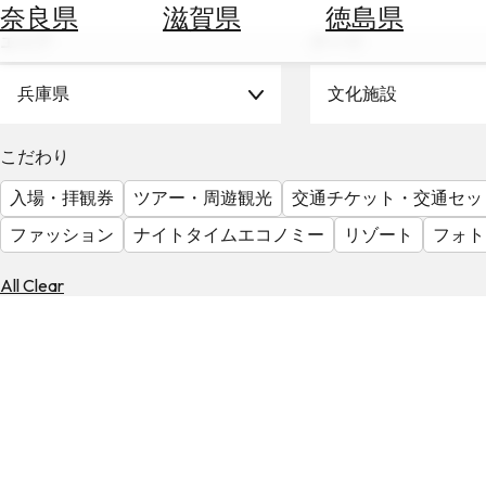
空
ぶ
奈良県
滋賀県
徳島県
券
エリア
テーマ
を
ホ
探
テ
兵庫県
文化施設
す
ル
を
為
こだわり
探
替
す
入場・拝観券
ツアー・周遊観光
交通チケット・交通セッ
を
調
ファッション
ナイトタイムエコノミー
リゾート
フォト
べ
天
る
気
All Clear
を
見
る