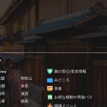
h
旅の安心/安全情報
rea
大阪
和歌山
みどころ
京都
奈良
美食
福井
滋賀
お得な移動や周遊パス
兵庫
徳島
地域イベント