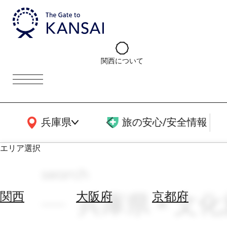
関西について
関西広域MAP
兵庫県
旅の安心/安全情報
エリア選択
search
エ
リ
兵庫県 × 文化
関西
大阪府
京都府
ア
を
航
選