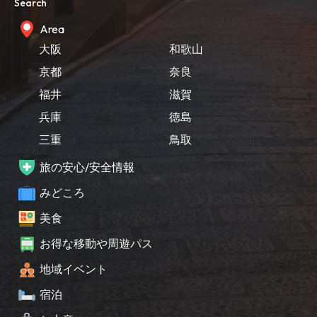
Search
Area
大阪
和歌山
京都
奈良
福井
滋賀
兵庫
徳島
三重
鳥取
旅の安心/安全情報
みどころ
美食
お得な移動や周遊パス
地域イベント
宿泊