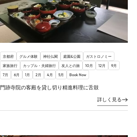
京都府
グルメ体験
神社仏閣
庭園&公園
ガストロノミー
家族旅行
カップル・夫婦旅行
友人との旅
10月
12月
9月
7月
6月
1月
2月
4月
5月
Book Now
門跡寺院の客殿を貸し切り精進料理に舌鼓
詳しく見る