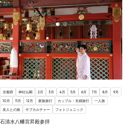
京都府
神社仏閣
2月
3月
4月
5月
6月
7月
8月
9月
10月
11月
12月
家族旅行
カップル・夫婦旅行
一人旅
友人との旅
サブカルチャー
フォトジェニック
石清水八幡宮昇殿参拝