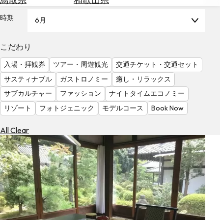
を
為
探
時期
6月
替
す
を
調
こだわり
べ
天
入場・拝観券
ツアー・周遊観光
交通チケット・交通セット
る
気
を
サスティナブル
ガストロノミー
癒し・リラックス
見
サブカルチャー
ファッション
ナイトタイムエコノミー
る
リゾート
フォトジェニック
モデルコース
Book Now
All Clear