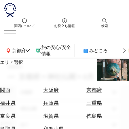
関西について
お役立ち情報
検索
旅の安心/安全
関西広域MAP
京都府
みどころ
情報
エリア選択
search
エ
リ
京都府 × 神社仏閣 × 6月
ア
を
航
関西
大阪府
京都府
エリア
選
京都府
空
ぶ
券
福井県
兵庫県
三重県
テーマ
を
神社仏閣
ホ
探
奈良県
滋賀県
徳島県
テ
す
シーン
全て
ル
鳥取県
和歌山県