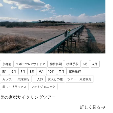
京都府
スポーツ&アウトドア
神社仏閣
移動手段
3月
4月
5月
6月
7月
8月
9月
10月
11月
家族旅行
カップル・夫婦旅行
一人旅
友人との旅
ツアー・周遊観光
癒し・リラックス
フォトジェニック
鬼の京都サイクリングツアー
詳しく見る