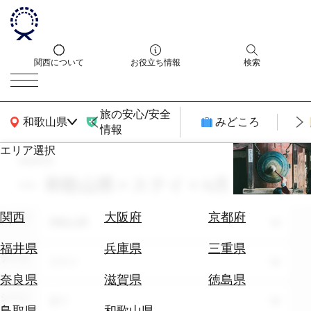
関西について
お役立ち情報
検索
旅の安心/安全
関西広域MAP
和歌山県
みどころ
情報
エリア選択
search
エ
リ
和歌山県 × ステイ × 4月
ア
を
航
関西
大阪府
京都府
エリア
選
和歌山県
空
ぶ
券
福井県
兵庫県
三重県
テーマ
を
ステイ
ホ
探
奈良県
滋賀県
徳島県
テ
す
シーン
全て
ル
鳥取県
和歌山県