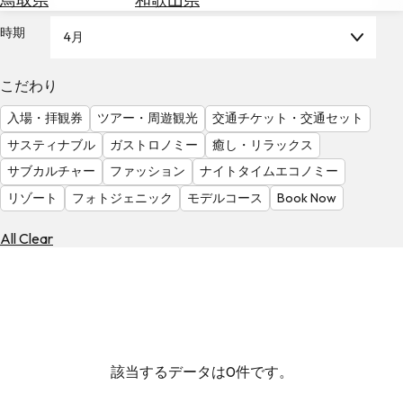
を
為
探
時期
4月
替
す
を
調
こだわり
べ
天
入場・拝観券
ツアー・周遊観光
交通チケット・交通セット
る
気
を
サスティナブル
ガストロノミー
癒し・リラックス
見
サブカルチャー
ファッション
ナイトタイムエコノミー
る
リゾート
フォトジェニック
モデルコース
Book Now
All Clear
該当するデータは0件です。